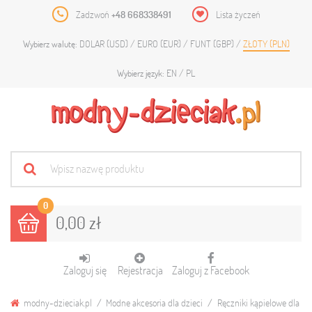
Zadzwoń
+48 668338491
Lista życzeń
DOLAR (USD)
EURO (EUR)
FUNT (GBP)
ZŁOTY (PLN)
Wybierz walutę:
EN
PL
Wybierz język:
0
0,00 zł
Zaloguj się
Rejestracja
Zaloguj z Facebook
modny-dzieciak.pl
Modne akcesoria dla dzieci
Ręczniki kąpielowe dla