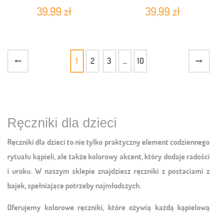
MAN SM229400-R
LIS201-R
39,99 zł
39,99 zł
1
2
3
...
10
Ręczniki dla dzieci
Ręczniki dla dzieci to nie tylko praktyczny element codziennego
rytuału kąpieli, ale także kolorowy akcent, który dodaje radości
i uroku. W naszym sklepie znajdziesz ręczniki z postaciami z
bajek, spełniające potrzeby najmłodszych.
Oferujemy kolorowe ręczniki, które ożywią każdą kąpielową