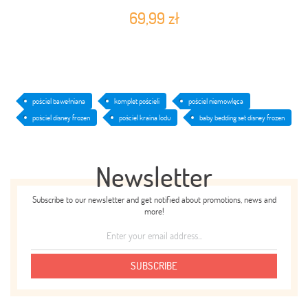
69,99 zł
pościel bawełniana
komplet pościeli
pościel niemowlęca
pościel disney frozen
pościel kraina lodu
baby bedding set disney frozen
Newsletter
Subscribe to our newsletter and get notified about promotions, news and
more!
SUBSCRIBE