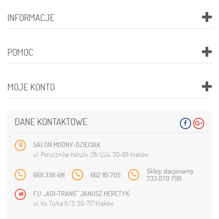
INFORMACJE
POMOC
MOJE KONTO
DANE KONTAKTOWE
SALON MODNY-DZIECIAK
ul. Porucznika Halszki 28/LU4, 30-611 Kraków
Sklep stacjonarny
668 338 491
662 115 705
733 070 799
F.U. „ADI-TRANS” JANUSZ HERETYK
ul. Ks. Turka 11/3, 30-717 Kraków