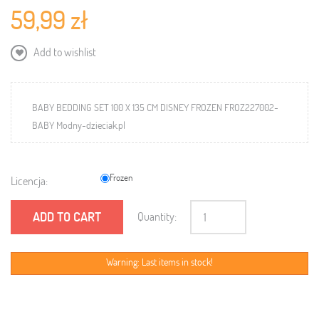
59,99 zł
Add to wishlist
BABY BEDDING SET 100 X 135 CM DISNEY FROZEN FROZ227002-
BABY Modny-dzieciak.pl
Frozen
Licencja:
ADD TO CART
Quantity:
Warning: Last items in stock!