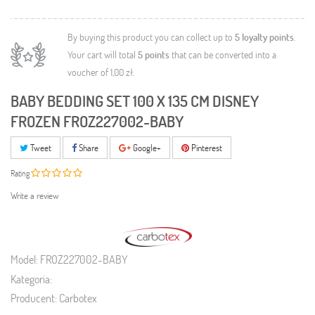
By buying this product you can collect up to
5
loyalty points
.
Your cart will total
5
points
that can be converted into a
voucher of
1,00 zł
.
BABY BEDDING SET 100 X 135 CM DISNEY
FROZEN FROZ227002-BABY
Tweet
Share
Google+
Pinterest
Rating
Write a review
Model:
FROZ227002-BABY
Kategoria:
Producent:
Carbotex