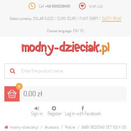
Call
+48 668338491
Wish List
DOLAR (USD)
EURO (EUR)
FUNT (GBP)
ZŁOTY (PLN)
Select currency:
EN
PL
Choose language:
0
0,00 zł
Sign in
Register
Log in with facebook
modny-dzieciak.pl
Akcesoria
Pościel
BABY BEDDING SET 100 X 135