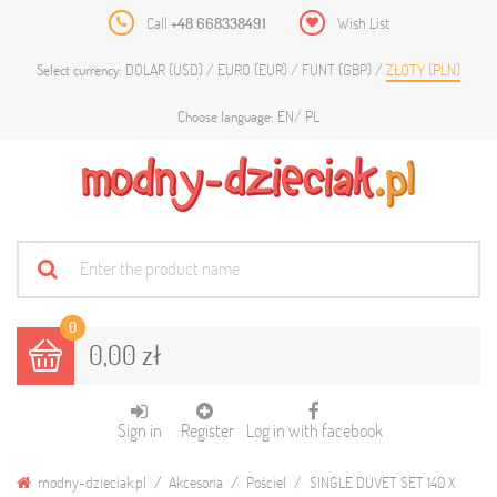
Call
+48 668338491
Wish List
DOLAR (USD)
EURO (EUR)
FUNT (GBP)
ZŁOTY (PLN)
Select currency:
EN
PL
Choose language:
0
0,00 zł
Sign in
Register
Log in with facebook
modny-dzieciak.pl
Akcesoria
Pościel
SINGLE DUVET SET 140 X