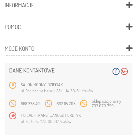
INFORMACJE
POMOC
MOJE KONTO
DANE KONTAKTOWE
SALON MODNY-DZIECIAK
ul. Porucznika Halszki 28/LU4, 30-611 Kraków
Sklep stacjonarny
668 338 491
662 115 705
733 070 799
F.U. „ADI-TRANS” JANUSZ HERETYK
ul. Ks. Turka 11/3, 30-717 Kraków