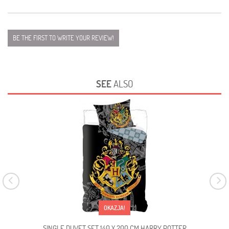
BE THE FIRST TO WRITE YOUR REVIEW!
SEE
ALSO
OKAZJA!
SINGLE DUVET SET 140 X 200 CM HARRY POTTER
SI