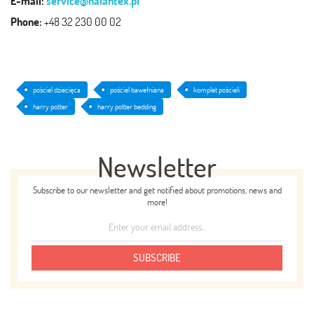
E-mail:
service@halantex.pl
Phone:
+48 32 230 00 02
pościel dziecięca
pościel bawełniana
komplet pościeli
harry potter
harry potter bedding
Newsletter
Subscribe to our newsletter and get notified about promotions, news and
more!
SUBSCRIBE