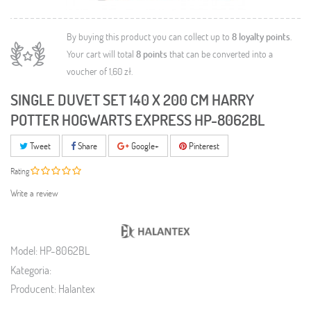
By buying this product you can collect up to
8
loyalty points
.
Your cart will total
8
points
that can be converted into a
voucher of
1,60 zł
.
SINGLE DUVET SET 140 X 200 CM HARRY
POTTER HOGWARTS EXPRESS HP-8062BL
Tweet
Share
Google+
Pinterest
Rating
Write a review
Model:
HP-8062BL
Kategoria:
Producent:
Halantex