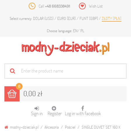
Call
+48 668338491
Wish List
DOLAR (USD)
EURO (EUR)
FUNT (GBP)
ZŁOTY (PLN)
Select currency:
EN
PL
Choose language:
0
0,00 zł
Sign in
Register
Log in with facebook
modny-dzieciak.pl
Akcesoria
Pościel
SINGLE DUVET SET 160 X