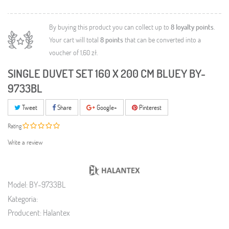
By buying this product you can collect up to
8
loyalty points
.
Your cart will total
8
points
that can be converted into a
voucher of
1,60 zł
.
SINGLE DUVET SET 160 X 200 CM BLUEY BY-
9733BL
Tweet
Share
Google+
Pinterest
Rating
Write a review
Model:
BY-9733BL
Kategoria:
Producent:
Halantex