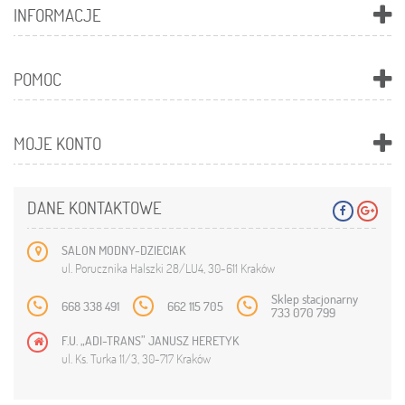
INFORMACJE
POMOC
MOJE KONTO
DANE KONTAKTOWE
SALON MODNY-DZIECIAK
ul. Porucznika Halszki 28/LU4, 30-611 Kraków
Sklep stacjonarny
668 338 491
662 115 705
733 070 799
F.U. „ADI-TRANS” JANUSZ HERETYK
ul. Ks. Turka 11/3, 30-717 Kraków