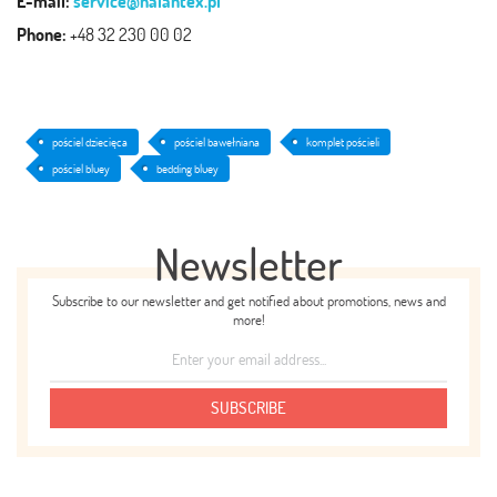
E-mail:
service@halantex.pl
Phone:
+48 32 230 00 02
pościel dziecięca
pościel bawełniana
komplet pościeli
pościel bluey
bedding bluey
Newsletter
Subscribe to our newsletter and get notified about promotions, news and
more!
SUBSCRIBE