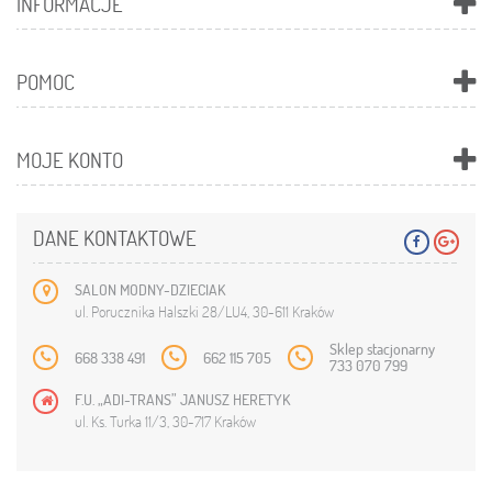
INFORMACJE
POMOC
MOJE KONTO
DANE KONTAKTOWE
SALON MODNY-DZIECIAK
ul. Porucznika Halszki 28/LU4, 30-611 Kraków
Sklep stacjonarny
668 338 491
662 115 705
733 070 799
F.U. „ADI-TRANS” JANUSZ HERETYK
ul. Ks. Turka 11/3, 30-717 Kraków