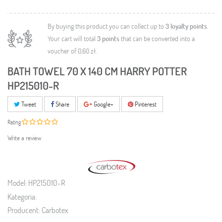
By buying this product you can collect up to
3
loyalty points
.
Your cart will total
3
points
that can be converted into a
voucher of
0,60 zł
.
BATH TOWEL 70 X 140 CM HARRY POTTER
HP215010-R
Tweet
Share
Google+
Pinterest
Rating
Write a review
Model:
HP215010-R
Kategoria:
Producent:
Carbotex