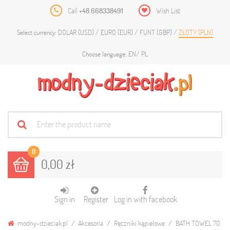
Call
+48 668338491
Wish List
DOLAR (USD)
EURO (EUR)
FUNT (GBP)
ZŁOTY (PLN)
Select currency:
EN
PL
Choose language:
0
0,00 zł
Sign in
Register
Log in with facebook
modny-dzieciak.pl
Akcesoria
Ręczniki kąpielowe
BATH TOWEL 70