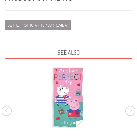
BE THE FIRST TO WRITE YOUR REVIEW!
SEE
ALSO