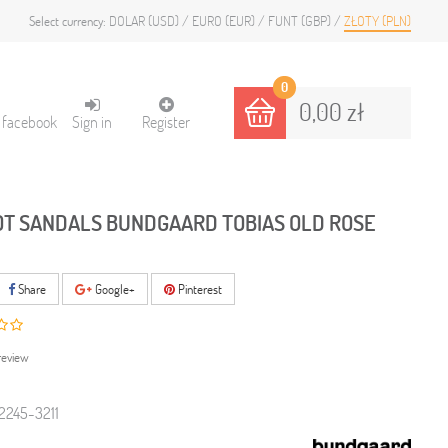
DOLAR (USD)
EURO (EUR)
FUNT (GBP)
ZŁOTY (PLN)
Select currency:
0
0,00 zł
h facebook
Sign in
Register
T SANDALS BUNDGAARD TOBIAS OLD ROSE
Share
Google+
Pinterest
review
245-3211