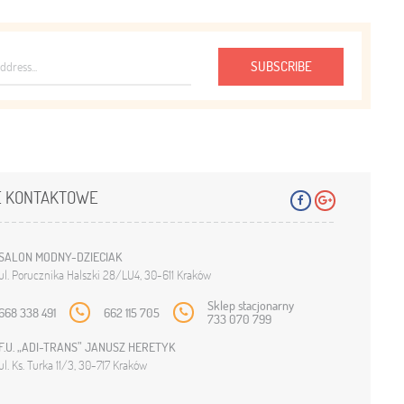
SUBSCRIBE
 KONTAKTOWE
SALON MODNY-DZIECIAK
ul. Porucznika Halszki 28/LU4, 30-611 Kraków
Sklep stacjonarny
668 338 491
662 115 705
733 070 799
F.U. „ADI-TRANS” JANUSZ HERETYK
ul. Ks. Turka 11/3, 30-717 Kraków