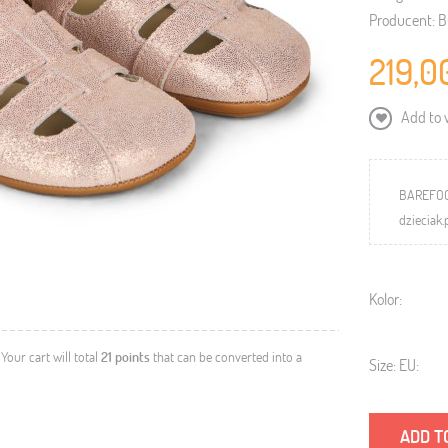
Producent:
B
219,0
Add to w
BAREFOO
dzieciak.
Kolor:
. Your cart will total
21
points
that can be converted into a
Size: EU:
ADD T