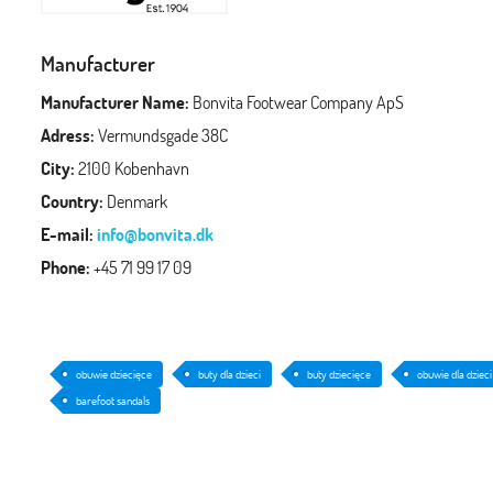
Manufacturer
Manufacturer Name:
Bonvita Footwear Company ApS
Adress:
Vermundsgade 38C
City:
2100 Kobenhavn
Country:
Denmark
E-mail:
info@bonvita.dk
Phone:
+45 71 99 17 09
obuwie dziecięce
buty dla dzieci
buty dziecięce
obuwie dla dzieci
barefoot sandals