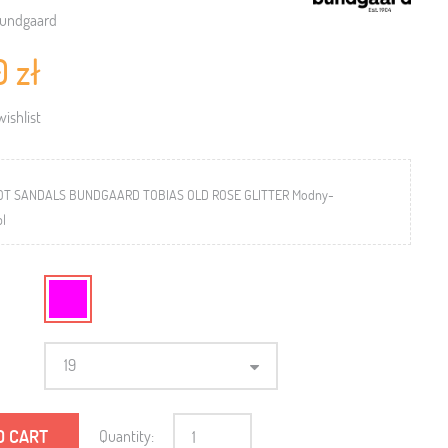
undgaard
0 zł
ishlist
T SANDALS BUNDGAARD TOBIAS OLD ROSE GLITTER Modny-
pl
19
O CART
Quantity: