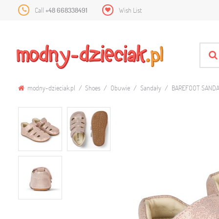
Call
+48 668338491
Wish List
modny-dzieciak.pl
Shoes
Obuwie
Sandały
BAREFOOT SANDA