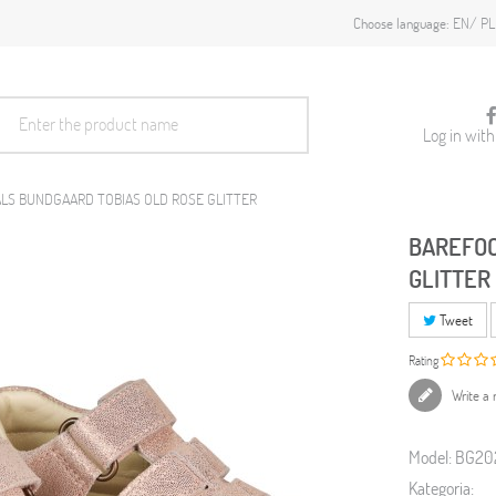
EN
PL
Choose language:
Log in wit
LS BUNDGAARD TOBIAS OLD ROSE GLITTER
BAREFOO
GLITTER
Tweet
Rating
Write a 
Model:
BG202
Kategoria: