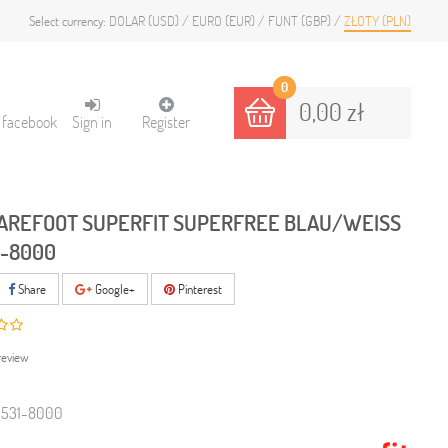
DOLAR (USD)
EURO (EUR)
FUNT (GBP)
ZŁOTY (PLN)
Select currency:
0
0,00 zł
h facebook
Sign in
Register
AREFOOT SUPERFIT SUPERFREE BLAU/WEISS
1-8000
Share
Google+
Pinterest
review
0531-8000