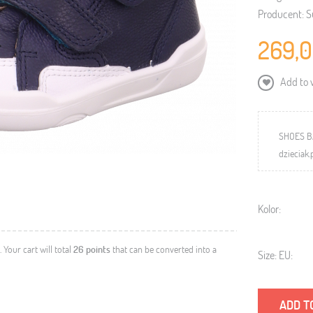
Producent:
S
269,0
Add to w
SHOES B
dzieciak.
Kolor:
. Your cart will total
26
points
that can be converted into a
Size: EU:
ADD T