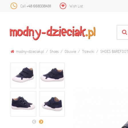
Call
+48 668338491
Wish List
modny-dzieciak.pl
Shoes
Obuwie
Trzewiki
SHOES BAREFOOT