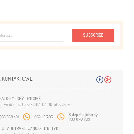
SUBSCRIBE
 KONTAKTOWE
SALON MODNY-DZIECIAK
ul. Porucznika Halszki 28/LU4, 30-611 Kraków
Sklep stacjonarny
668 338 491
662 115 705
733 070 799
F.U. „ADI-TRANS” JANUSZ HERETYK