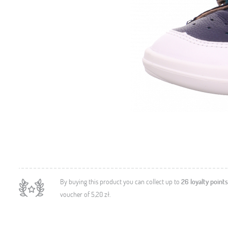
By buying this product you can collect up to
26
loyalty points
voucher of
5,20 zł
.