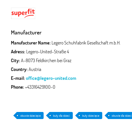
Manufacturer
Manufacturer Name:
Legero Schuhfabrik Gesellschaft m.b.H.
Adress:
Legero-United-Straße 4
City:
A-8073 Feldkirchen bei Graz
Country:
Austria
E-mail:
office@legero-united.com
Phone:
+43316429100-0
obuwie dziecięce
buty dla dzieci
buty dziecięce
obuwie dla dzieci