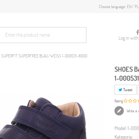
EN
PL
Choose language:
Log in wit
 SUPERFIT SUPERFREE BLAU/WEISS 1-000531-8000
SHOES B
1-00053
Tweet
Rating
Write a 
Model:
1-00
Kategoria: