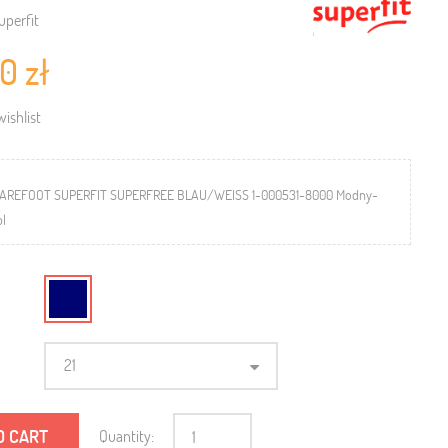
uperfit
0 zł
ishlist
AREFOOT SUPERFIT SUPERFREE BLAU/WEISS 1-000531-8000 Modny-
pl
21
O CART
Quantity: