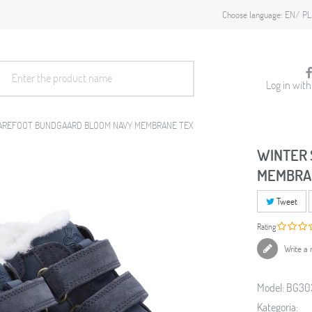
EN
PL
Choose language:
Log in wit
AREFOOT BUNDGAARD BLOOM NAVY MEMBRANE TEX
WINTER 
MEMBRA
Tweet
Rating
Write a 
Model:
BG30
Kategoria: