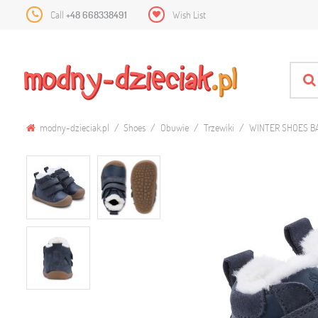
Call
+48 668338491
Wish List
modny-dzieciak.pl
Shoes
Obuwie
Trzewiki
WINTER SHOES B