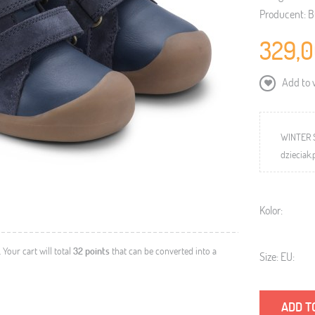
Producent:
B
329,0
Add to w
WINTER 
dzieciak.
Kolor:
. Your cart will total
32
points
that can be converted into a
Size: EU:
ADD T