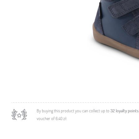
By buying this product you can collect up to
32
loyalty points
voucher of
6,40 zł
.