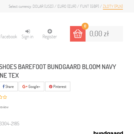
DOLAR (USD)
EURO (EUR)
FUNT (GBP)
ZŁOTY (PLN)
Select currency:
0
0,00 zł
h facebook
Sign in
Register
SHOES BAREFOOT BUNDGAARD BLOOM NAVY
NE TEX
Share
Google+
Pinterest
review
3304-2185