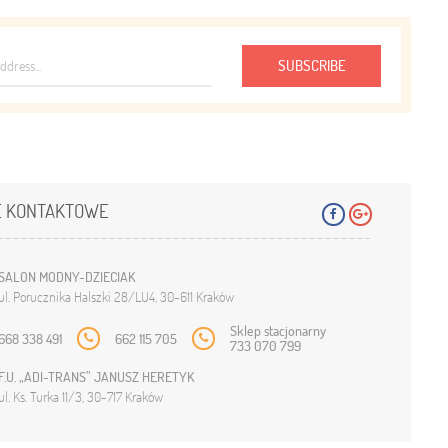
SUBSCRIBE
 KONTAKTOWE
SALON MODNY-DZIECIAK
ul. Porucznika Halszki 28/LU4, 30-611 Kraków
Sklep stacjonarny
668 338 491
662 115 705
733 070 799
F.U. „ADI-TRANS” JANUSZ HERETYK
ul. Ks. Turka 11/3, 30-717 Kraków