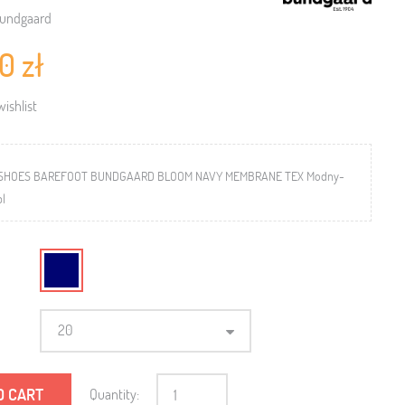
undgaard
0 zł
ishlist
SHOES BAREFOOT BUNDGAARD BLOOM NAVY MEMBRANE TEX Modny-
pl
20
O CART
Quantity: