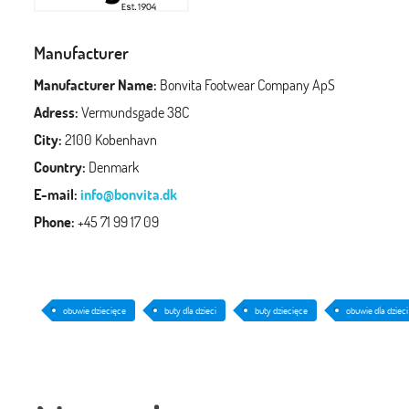
Manufacturer
Manufacturer Name:
Bonvita Footwear Company ApS
Adress:
Vermundsgade 38C
City:
2100 Kobenhavn
Country:
Denmark
E-mail:
info@bonvita.dk
Phone:
+45 71 99 17 09
obuwie dziecięce
buty dla dzieci
buty dziecięce
obuwie dla dzieci