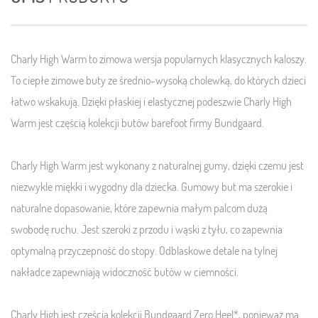
Charly High Warm to zimowa wersja popularnych klasycznych kaloszy.
To ciepłe zimowe buty ze średnio-wysoką cholewką, do których dzieci
łatwo wskakują. Dzięki płaskiej i elastycznej podeszwie Charly High
Warm jest częścią kolekcji butów barefoot firmy Bundgaard.
Charly High Warm jest wykonany z naturalnej gumy, dzięki czemu jest
niezwykle miękki i wygodny dla dziecka. Gumowy but ma szerokie i
naturalne dopasowanie, które zapewnia małym palcom dużą
swobodę ruchu. Jest szeroki z przodu i wąski z tyłu, co zapewnia
optymalną przyczepność do stopy. Odblaskowe detale na tylnej
nakładce zapewniają widoczność butów w ciemności.
Charly High jest częścią kolekcji Bundgaard Zero Heel*, ponieważ ma