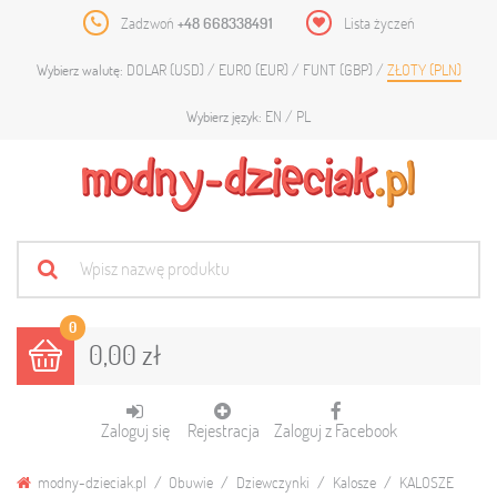
Zadzwoń
+48 668338491
Lista życzeń
DOLAR (USD)
EURO (EUR)
FUNT (GBP)
ZŁOTY (PLN)
Wybierz walutę:
EN
PL
Wybierz język:
0
0,00 zł
Zaloguj się
Rejestracja
Zaloguj z Facebook
modny-dzieciak.pl
Obuwie
Dziewczynki
Kalosze
KALOSZE