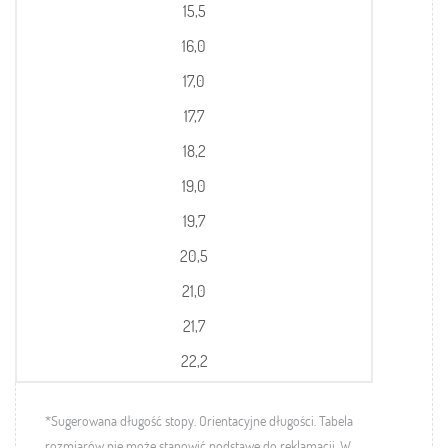
15,5
16,0
17,0
17,7
18,2
19,0
19,7
20,5
21,0
21,7
22,2
*Sugerowana długość stopy. Orientacyjne długości.
Tabela
rozmiarów nie może stanowić podstawę do reklamacji. W