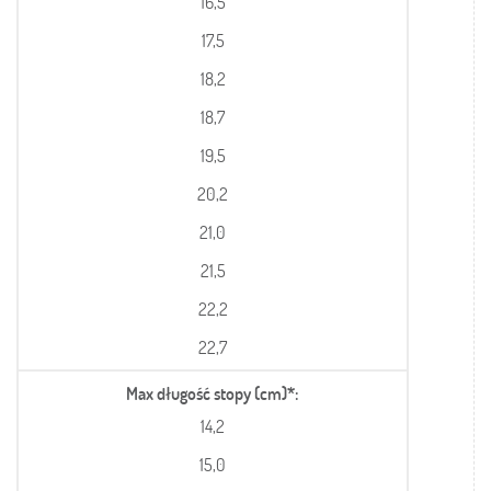
16,5
17,5
18,2
18,7
19,5
20,2
21,0
21,5
22,2
22,7
Max długość stopy (cm)*
14,2
15,0