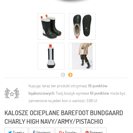
Kupując teraz ten produkt otrzymasz
19
punktów
lojalnościowych
. Twój koszyk wyniesie
19
punktów
może być
zamienione na jeden bon o wartości
3,80 zł
.
KALOSZE OCIEPLANE BAREFOOT BUNDGAARD
CHARLY HIGH NAVY/ARMY/PISTACHIO
Tweetuj
Udostępnij
Google+
Pinterest