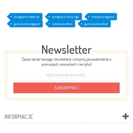
bundgaard rubber bo
bundgaard charly high
kalosze bundgaard
gumowce bundgaard
kalosze barefoot
gumowce barefoot
Newsletter
Zapisz się do naszego newslettera i otrzymuj powiadomienia o
promocjach, nowościach i nie tylko!
SUBSKRYBUJ
INFORMACJE