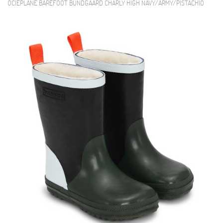
OCIEPLANE BAREFOOT BUNDGAARD CHARLY HIGH NAVY/ARMY/PISTACHIO