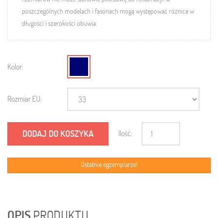
poszczególnych modelach i fasonach mogą występować różnice w
długości i szerokości obuwia.
Kolor:
Rozmiar EU:
DODAJ DO KOSZYKA
Ilość:
Ostatnie egzemplarze!
OPIS
PRODUKTU