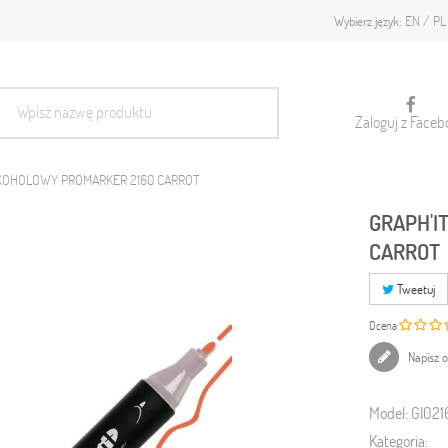
EN
PL
Wybierz język:
Zaloguj z Faceb
LKOHOLOWY PROMARKER 2160 CARROT
GRAPH'I
CARROT
Tweetuj
Ocena
Napisz o
Model:
GI021
Kategoria: