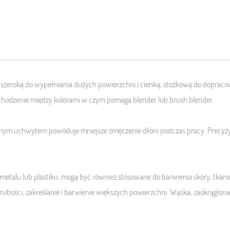
, szeroką do wypełniania dużych powierzchni i cienką, stożkową do doprac
chodzenie między kolorami w czym pomaga blender lub brush blender.
cznym uchwytem powoduje mniejsze zmęczenie dłoni podczas pracy. Precyzyj
le, metalu lub plastiku, mogą być również stosowane do barwienia skóry, tka
grubości, zakreślanie i barwienie większych powierzchni. Wąska, zaokrąglona 