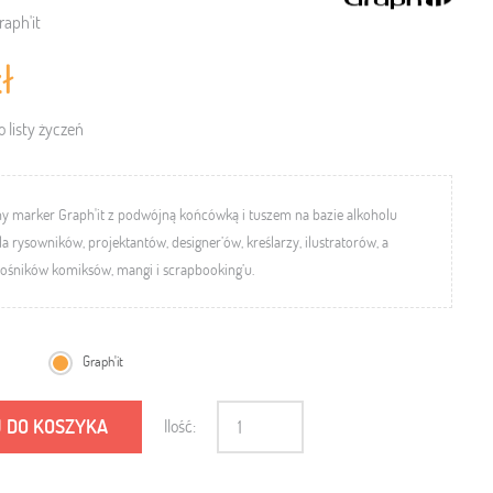
raph'it
ł
 listy życzeń
ny marker Graph'it z podwójną końcówką i tuszem na bazie alkoholu
la rysowników, projektantów, designer’ów, kreślarzy, ilustratorów, a
łośników komiksów, mangi i scrapbooking’u.
Graph'it
 DO KOSZYKA
Ilość: