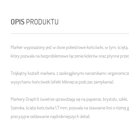
OPIS
PRODUKTU
Marker wyposażony jest w dwie poliestrowe końcówki, w tym; ściętą
który pozwala na bezproblemowe łączenie kolorów oraz płynne prze
Trójkątny kształt markera, z zaokrąglonymi narożnikami i ergonomi
wysychaniu końcówek (efekt kliknięcia podczas zamykania).
Markery Graph'it świetnie sprawdzają się na papierze, brystolu, szk
Szeroka, ścięta końcówka 1,7 mm, pozwala na stawianie linii o różnej 
precyzyjne oddawanie najdrobniejszych detali.