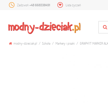
Zadzwoń
+48 668338491
Lista życzeń
modny-dzieciak.pl
Szkoła
Markery i pisaki
GRAPH'IT MARKER A