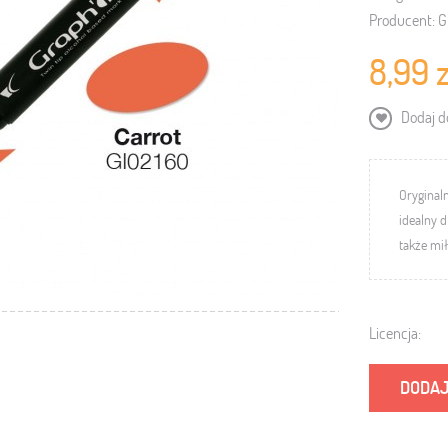
Producent:
G
8,99 z
Dodaj do
Oryginal
idealny d
także mi
Licencja:
DODAJ