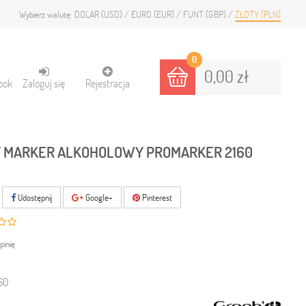
DOLAR (USD)
EURO (EUR)
FUNT (GBP)
ZŁOTY (PLN)
Wybierz walutę:
0
0,00 zł
ook
Zaloguj się
Rejestracja
T MARKER ALKOHOLOWY PROMARKER 2160
Udostępnij
Google+
Pinterest
pinię
60