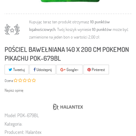
Kupując teraz ten produkt otrzymasz
10
punktów
lojalnościowych
. Twój koszyk wyniesie
10
punktów
może być
zamienione na jeden bon o wartości
2,00 zł
.
POŚCIEL BAWEŁNIANA 140 X 200 CM POKEMON
PIKACHU POK-679BL
Tweetuj
Udostępnij
Google+
Pinterest
Ocena
Napisz opinię
Model:
POK-679BL
Kategoria:
Producent:
Halantex