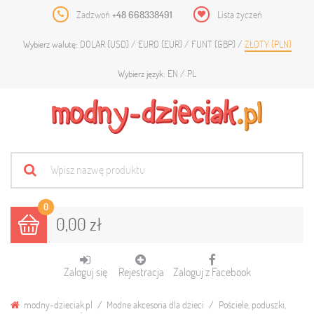
Zadzwoń
+48 668338491
Lista życzeń
DOLAR (USD)
EURO (EUR)
FUNT (GBP)
ZŁOTY (PLN)
Wybierz walutę:
EN
PL
Wybierz język:
0
0,00 zł
Zaloguj się
Rejestracja
Zaloguj z Facebook
modny-dzieciak.pl
Modne akcesoria dla dzieci
Pościele, poduszki,