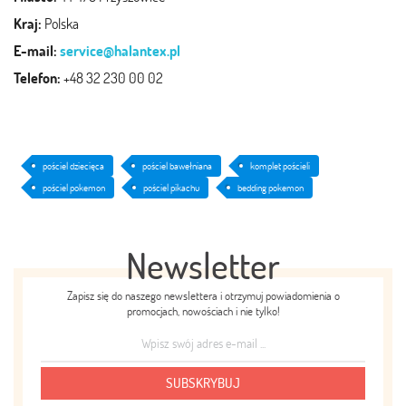
Kraj:
Polska
E-mail:
service@halantex.pl
Telefon:
+48 32 230 00 02
pościel dziecięca
pościel bawełniana
komplet pościeli
pościel pokemon
pościel pikachu
bedding pokemon
Newsletter
Zapisz się do naszego newslettera i otrzymuj powiadomienia o
promocjach, nowościach i nie tylko!
SUBSKRYBUJ