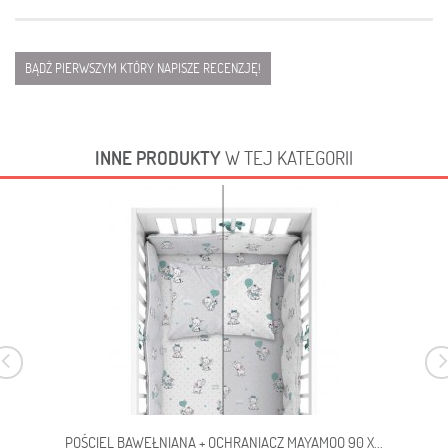
BĄDŹ PIERWSZYM KTÓRY NAPISZE RECENZJĘ!
INNE PRODUKTY
W TEJ KATEGORII
POŚCIEL BAWEŁNIANA + OCHRANIACZ MAYAMOO 90 X...