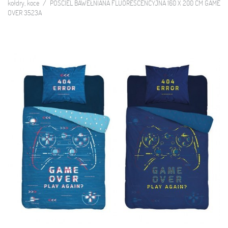
kołdry, koce
POŚCIEL BAWEŁNIANA FLUORESCENCYJNA 160 X 200 CM GAME
OVER 3523A