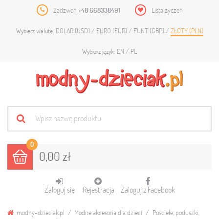
Zadzwoń
+48 668338491
Lista życzeń
DOLAR (USD)
EURO (EUR)
FUNT (GBP)
ZŁOTY (PLN)
Wybierz walutę:
EN
PL
Wybierz język:
0
0,00 zł
Zaloguj się
Rejestracja
Zaloguj z Facebook
modny-dzieciak.pl
Modne akcesoria dla dzieci
Pościele, poduszki,