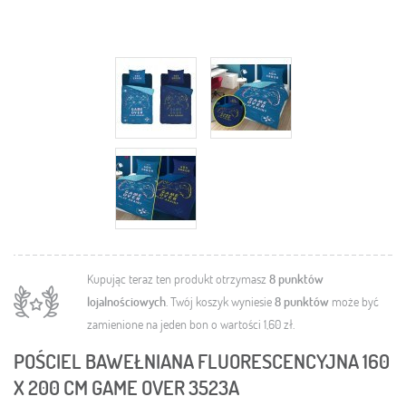
Kupując teraz ten produkt otrzymasz
8
punktów
lojalnościowych
. Twój koszyk wyniesie
8
punktów
może być
zamienione na jeden bon o wartości
1,60 zł
.
POŚCIEL BAWEŁNIANA FLUORESCENCYJNA 160
X 200 CM GAME OVER 3523A