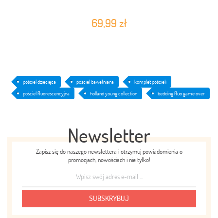
69,99 zł
pościel dziecięca
pościel bawełniana
komplet pościeli
pościel fluorescencyjna
holland young collection
bedding fluo game over
Newsletter
Zapisz się do naszego newslettera i otrzymuj powiadomienia o
promocjach, nowościach i nie tylko!
SUBSKRYBUJ