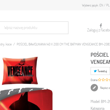
EN
PL
Wybierz język:
Zaloguj z Faceb
łdry, koce
POŚCIEL BAWEŁNIANA 140 X 200 CM THE BATMAN VENGEANCE BM-208
POŚCIEL
VENGEA
Tweetuj
Ocena
Napisz o
Model:
BM-2
Kategoria: