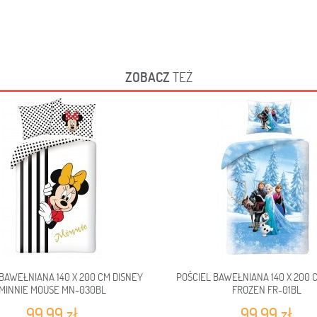
ZOBACZ
TEŻ
BAWEŁNIANA 140 X 200 CM DISNEY
POŚCIEL BAWEŁNIANA 140 X 200 
MINNIE MOUSE MN-030BL
FROZEN FR-01BL
99,99 zł
99,99 zł