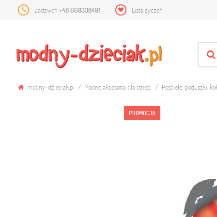
Zadzwoń
+48 668338491
Lista życzeń
modny-dzieciak.pl
Modne akcesoria dla dzieci
Pościele, poduszki, ko
PROMOCJA