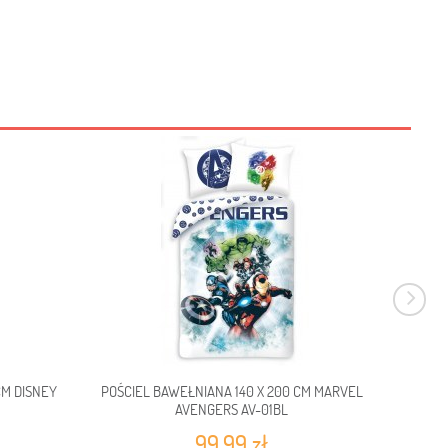
CM DISNEY
POŚCIEL BAWEŁNIANA 140 X 200 CM MARVEL
POŚCIE
AVENGERS AV-01BL
99,99 zł