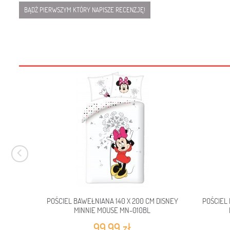
BĄDŹ PIERWSZYM KTÓRY NAPISZE RECENZJĘ!
POŚCIEL BAWEŁNIANA 140 X 200 CM DISNEY
POŚCIEL 
MINNIE MOUSE MN-010BL
99,99 zł