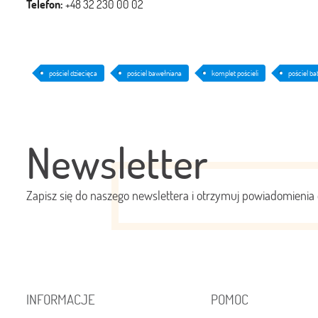
Telefon:
+48 32 230 00 02
pościel dziecięca
pościel bawełniana
komplet pościeli
pościel b
Newsletter
Zapisz się do naszego newslettera i otrzymuj powiadomienia 
INFORMACJE
POMOC