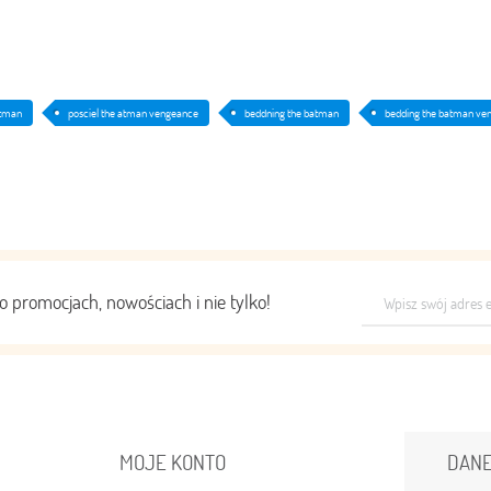
atman
posciel the atman vengeance
beddning the batman
bedding the batman ve
o promocjach, nowościach i nie tylko!
MOJE KONTO
DAN