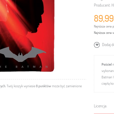
Producent:
H
89,99
Najniższa cena 
Najniższa cena w
Dodaj do
Pościel
m
wykonana 
Batman
ciepłą k
wych
. Twój koszyk wyniesie
8
punktów
może być zamienione
Licencja: