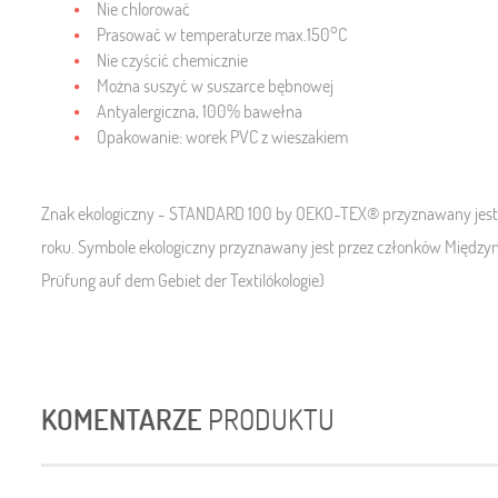
Nie chlorować
Prasować w temperaturze max.150°C
Nie czyścić chemicznie
Można suszyć w suszarce bębnowej
Antyalergiczna, 100% bawełna
Opakowanie: worek PVC z wieszakiem
Znak ekologiczny - STANDARD 100 by OEKO-TEX® przyznawany jest 
roku. Symbole ekologiczny przyznawany jest przez członków Międz
Prüfung auf dem Gebiet der Textilökologie)
KOMENTARZE
PRODUKTU