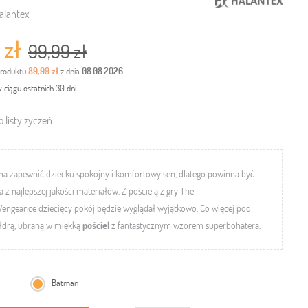
alantex
 zł
99,99 zł
produktu
89,99 zł
z dnia
08.08.2026
 ciągu ostatnich 30 dni
 listy życzeń
a zapewnić dziecku spokojny i komfortowy sen, dlatego powinna być
z najlepszej jakości materiałów. Z pościelą z gry The
Vengeance
dziecięcy pokój będzie wyglądał wyjątkowo. Co więcej pod
ołdrą, ubraną w miękką
pościel
z fantastycznym wzorem superbohatera.
Batman