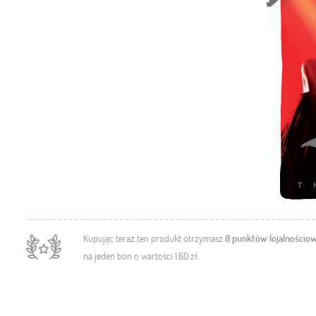
Kupując teraz ten produkt otrzymasz
8
punktów lojalnościo
na jeden bon o wartości
1,60 zł
.