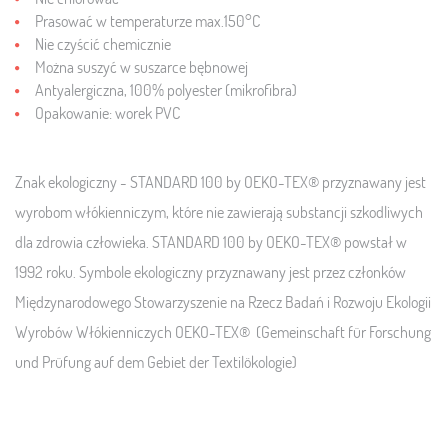
Prasować w temperaturze max.150°C
Nie czyścić chemicznie
Można suszyć w suszarce bębnowej
Antyalergiczna, 100% polyester (mikrofibra)
Opakowanie:
worek PVC
Znak ekologiczny - STANDARD 100 by OEKO-TEX® przyznawany jest
wyrobom włókienniczym, które nie zawierają substancji szkodliwych
dla zdrowia człowieka. STANDARD 100 by OEKO-TEX® powstał w
1992 roku. Symbole ekologiczny przyznawany jest przez członków
Międzynarodowego Stowarzyszenie na Rzecz Badań i Rozwoju Ekologii
Wyrobów Włókienniczych OEKO-TEX® (Gemeinschaft für Forschung
und Prüfung auf dem Gebiet der Textilökologie)