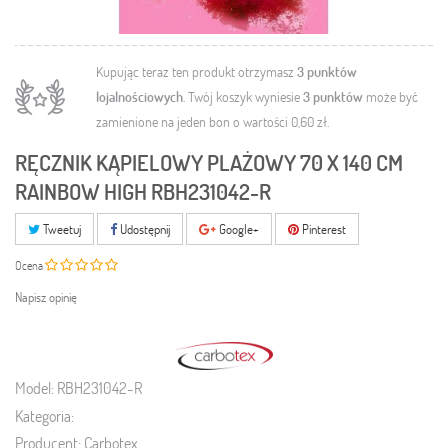
Kupując teraz ten produkt otrzymasz
3
punktów
lojalnościowych
. Twój koszyk wyniesie
3
punktów
może być
zamienione na jeden bon o wartości
0,60 zł
.
RĘCZNIK KĄPIELOWY PLAŻOWY 70 X 140 CM
RAINBOW HIGH RBH231042-R
Tweetuj
Udostępnij
Google+
Pinterest
Ocena
Napisz opinię
Model:
RBH231042-R
Kategoria:
Producent:
Carbotex