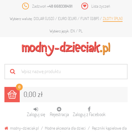
Zadzwoń
+48 668338491
Lista życzeń
DOLAR (USD)
EURO (EUR)
FUNT (GBP)
ZŁOTY (PLN)
Wybierz walutę:
EN
PL
Wybierz język:
0
0,00 zł
Zaloguj się
Rejestracja
Zaloguj z Facebook
modny-dzieciak.pl
Modne akcesoria dla dzieci
Ręczniki kąpielowe dla