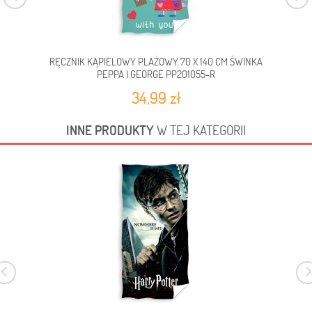
RĘCZNIK KĄPIELOWY PLAŻOWY 70 X 140 CM ŚWINKA
RĘCZ
PEPPA I GEORGE PP201055-R
34,99 zł
INNE PRODUKTY
W TEJ KATEGORII