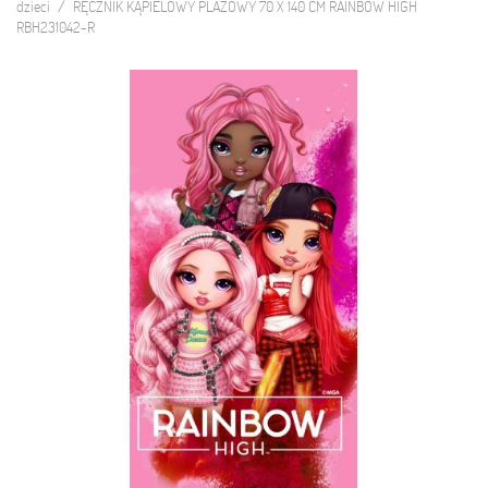
dzieci
RĘCZNIK KĄPIELOWY PLAŻOWY 70 X 140 CM RAINBOW HIGH
RBH231042-R