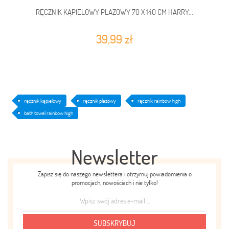
RĘCZNIK KĄPIELOWY PLAŻOWY 70 X 140 CM HARRY...
39,99 zł
ręcznik kąpielowy
ręcznik plażowy
ręcznik rainbow high
bath towel rainbow high
Newsletter
Zapisz się do naszego newslettera i otrzymuj powiadomienia o
promocjach, nowościach i nie tylko!
SUBSKRYBUJ