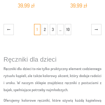
MAN SM229400-R
LIS201-R
39,99 zł
39,99 zł
1
2
3
...
10
Ręczniki dla dzieci
Ręczniki dla dzieci to nie tylko praktyczny element codziennego
rytuału kąpieli, ale także kolorowy akcent, który dodaje radości
i uroku. W naszym sklepie znajdziesz ręczniki z postaciami z
bajek, spełniające potrzeby najmłodszych.
Oferujemy kolorowe ręczniki, które ożywią każdą kąpielową