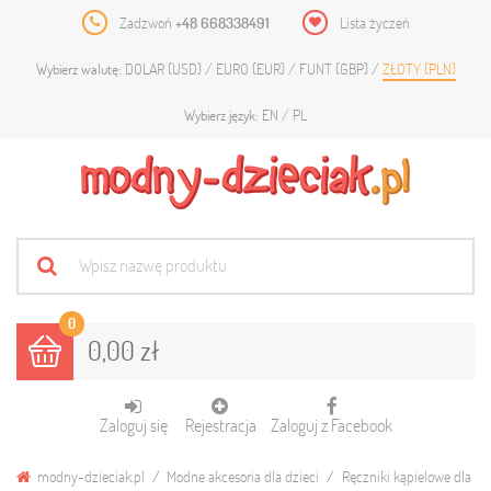
Zadzwoń
+48 668338491
Lista życzeń
DOLAR (USD)
EURO (EUR)
FUNT (GBP)
ZŁOTY (PLN)
Wybierz walutę:
EN
PL
Wybierz język:
0
0,00 zł
Zaloguj się
Rejestracja
Zaloguj z Facebook
modny-dzieciak.pl
Modne akcesoria dla dzieci
Ręczniki kąpielowe dla