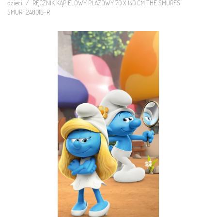
dzieci
RĘCZNIK KĄPIELOWY PLAŻOWY 70 X 140 CM THE SMURFS
SMURF248016-R