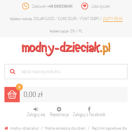
Zadzwoń
+48 668338491
Lista życzeń
DOLAR (USD)
EURO (EUR)
FUNT (GBP)
ZŁOTY (PLN)
Wybierz walutę:
EN
PL
Wybierz język:
0
0,00 zł
Zaloguj się
Rejestracja
Zaloguj z Facebook
modny-dzieciak.pl
Modne akcesoria dla dzieci
Ręczniki kąpielowe dla