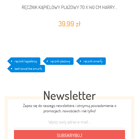
RĘCZNIK KĄPIELOWY PLAŻOWY 70 X 140 CM HARRY...
39,99 zł
ręcznik kąpielowy
ręcznik plażowy
ręcznik smerfy
bath towel the smurfs
Newsletter
Zapisz się do naszego newslettera i otrzymuj powiadomienia o
promocjach, nowościach i nie tylko!
SUBSKRYBUJ