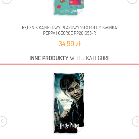
RĘCZNIK KĄPIELOWY PLAŻOWY 70 X 140 CM ŚWINKA
RĘCZ
PEPPA I GEORGE PP201055-R
34,99 zł
INNE PRODUKTY
W TEJ KATEGORII