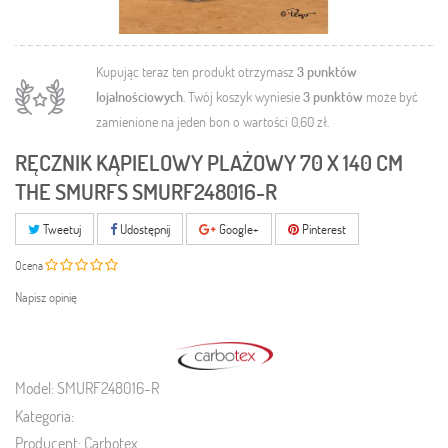
Kupując teraz ten produkt otrzymasz
3
punktów
lojalnościowych
. Twój koszyk wyniesie
3
punktów
może być
zamienione na jeden bon o wartości
0,60 zł
.
RĘCZNIK KĄPIELOWY PLAŻOWY 70 X 140 CM
THE SMURFS SMURF248016-R
Tweetuj
Udostępnij
Google+
Pinterest
Ocena
Napisz opinię
Model:
SMURF248016-R
Kategoria:
Producent:
Carbotex