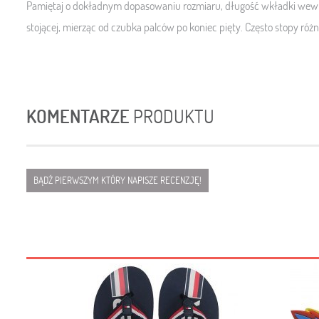
Pamiętaj o dokładnym dopasowaniu rozmiaru, długość wkładki wewnę
stojącej, mierząc od czubka palców po koniec pięty. Często stopy różn
KOMENTARZE
PRODUKTU
BĄDŹ PIERWSZYM KTÓRY NAPISZE RECENZJĘ!