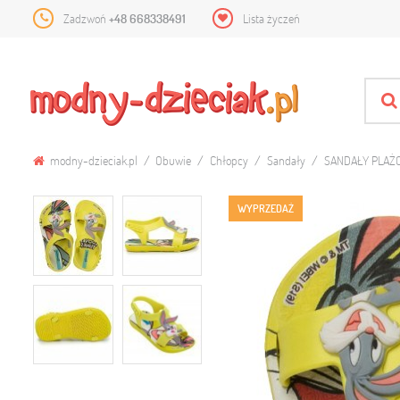
Zadzwoń
+48 668338491
Lista życzeń
modny-dzieciak.pl
Obuwie
Chłopcy
Sandały
SANDAŁY PLAŻ
WYPRZEDAŻ