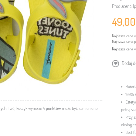
Producent:
I
49,00
Najniższa cena 
Najniższa cena 
Najniższa cena w
Dodaj do
Mater
100% 
Estety
wych
. Twój koszyk wyniesie
4
punktów
może być zamienione
pełną sz
Przyja
ekologic
Best f