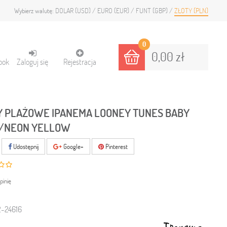
DOLAR (USD)
EURO (EUR)
FUNT (GBP)
ZŁOTY (PLN)
Wybierz walutę:
0
0,00 zł
ook
Zaloguj się
Rejestracja
 PLAŻOWE IPANEMA LOONEY TUNES BABY
/NEON YELLOW
Udostępnij
Google+
Pinterest
pinię
-24616