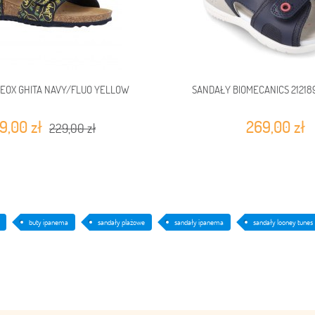
EOX GHITA NAVY/FLUO YELLOW
SANDAŁY BIOMECANICS 21218
9,00 zł
269,00 zł
229,00 zł
buty ipanema
sandały plażowe
sandały ipanema
sandały looney tunes