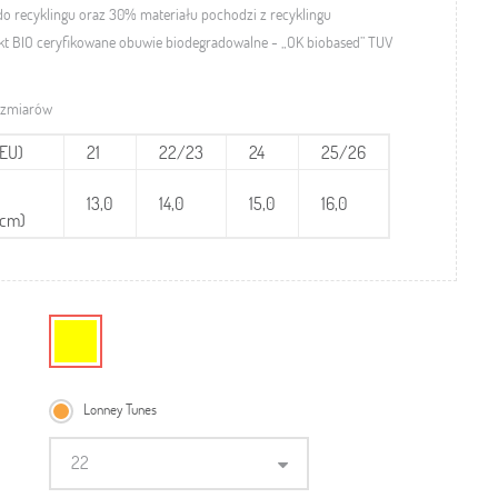
do recyklingu
oraz 30% materiału pochodzi z recyklingu
kt BIO
ceryfikowane obuwie biodegradowalne - „OK biobased” TUV
ozmiarów
(EU)
21
22/23
24
25/26
13,0
14,0
15,0
16,0
(cm)
Lonney Tunes
22