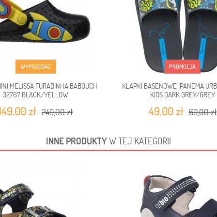
WYPRZEDAŻ
PROMOCJA
MINI MELISSA FURADINHA BABOUCH
KLAPKI BASENOWE IPANEMA URB
32767 BLACK/YELLOW
KIDS DARK GREY/GREY
149,00 zł
49,00 zł
249,00 zł
69,00 zł
INNE PRODUKTY
W TEJ KATEGORII