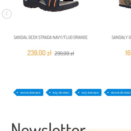
SANDAŁ GEOX STRADA NAVY/FLUO ORANGE
SANDAŁY G
239,00 zł
16
299,00 zł
obuwie dziecięce
buty dla dzieci
buty dziecięce
obuwie dla dzieci
Newsletter