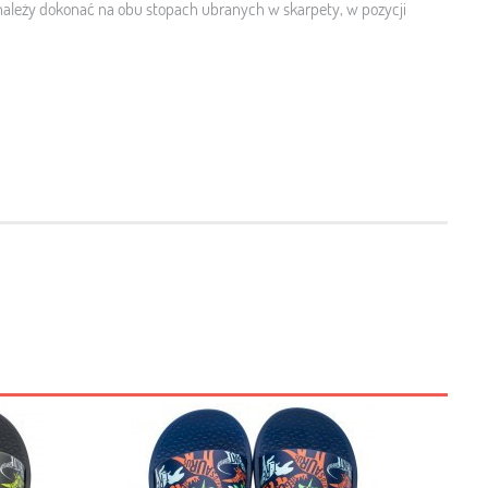
ależy dokonać na obu stopach ubranych w skarpety, w pozycji