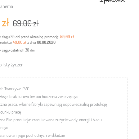
panema
 zł
69,00 zł
w ciągu 30 dni przed aktualną promocją:
59,00 zł
produktu
49,00 zł
z dnia
08.08.2026
 ciągu ostatnich 30 dni
 listy życzeń
iał: Tworzywo PVC
Wege:
brak surowców pochodzenia zwierzęcego
czna praca:
własne fabryki zapewniają odpowiedzialną produkcję i
acunku pracę
zna Eko produkcja: zredukowane zużycie wody, energii i śladu
znego
talanów
ani jego pochodnych w składzie