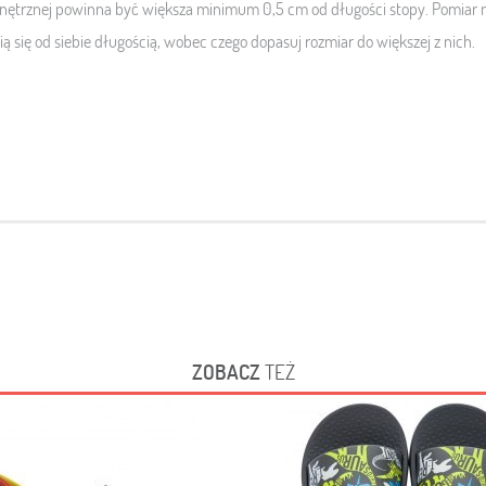
trznej powinna być większa minimum 0,5 cm od długości stopy. Pomiar n
ią się od siebie długością, wobec czego dopasuj rozmiar do większej z nich.
ZOBACZ
TEŻ