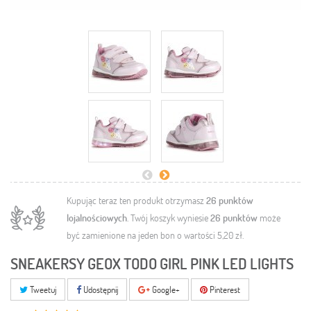
Kupując teraz ten produkt otrzymasz
26
punktów
lojalnościowych
. Twój koszyk wyniesie
26
punktów
może
być zamienione na jeden bon o wartości
5,20 zł
.
SNEAKERSY GEOX TODO GIRL PINK LED LIGHTS
Tweetuj
Udostępnij
Google+
Pinterest