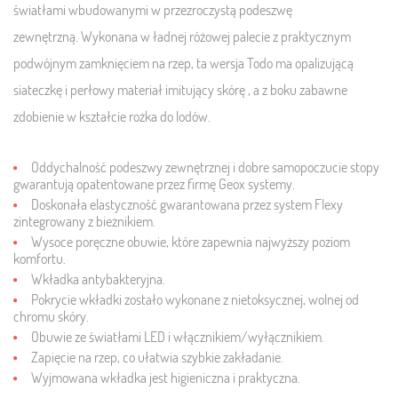
światłami wbudowanymi w przezroczystą podeszwę
zewnętrzną.
Wykonana w ładnej różowej palecie z praktycznym
podwójnym zamknięciem na rzep, ta wersja Todo ma opalizującą
siateczkę i perłowy materiał imitujący skórę
, a z boku zabawne
zdobienie w kształcie rożka do lodów.
Oddychalność podeszwy zewnętrznej i dobre samopoczucie stopy
gwarantują opatentowane przez firmę Geox systemy.
Doskonała elastyczność gwarantowana przez system Flexy
zintegrowany z bieżnikiem.
Wysoce poręczne obuwie, które zapewnia najwyższy poziom
komfortu.
Wkładka antybakteryjna.
Pokrycie wkładki zostało wykonane z nietoksycznej, wolnej od
chromu skóry.
Obuwie ze światłami LED i włącznikiem/wyłącznikiem.
Zapięcie na rzep, co ułatwia szybkie zakładanie.
Wyjmowana wkładka jest higieniczna i praktyczna.