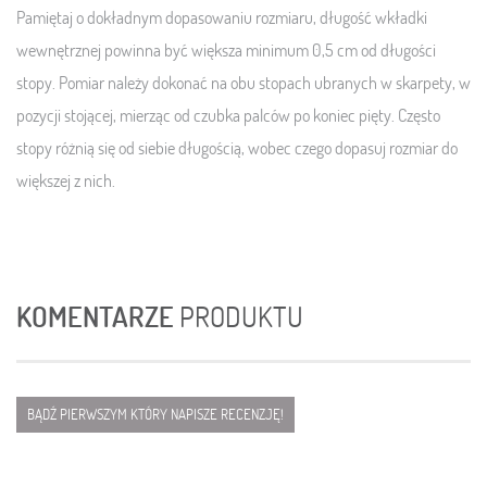
Pamiętaj o dokładnym dopasowaniu rozmiaru, długość wkładki
wewnętrznej powinna być większa minimum 0,5 cm od długości
stopy. Pomiar należy dokonać na obu stopach ubranych w skarpety, w
pozycji stojącej, mierząc od czubka palców po koniec pięty. Często
stopy różnią się od siebie długością, wobec czego dopasuj rozmiar do
większej z nich.
KOMENTARZE
PRODUKTU
BĄDŹ PIERWSZYM KTÓRY NAPISZE RECENZJĘ!