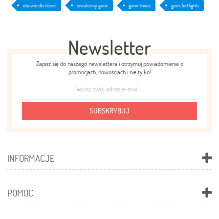
obuwie dla dzieci
sneakersy geox
geox shoes
geox led lights
Newsletter
Zapisz się do naszego newslettera i otrzymuj powiadomienia o
promocjach, nowościach i nie tylko!
SUBSKRYBUJ
INFORMACJE
POMOC