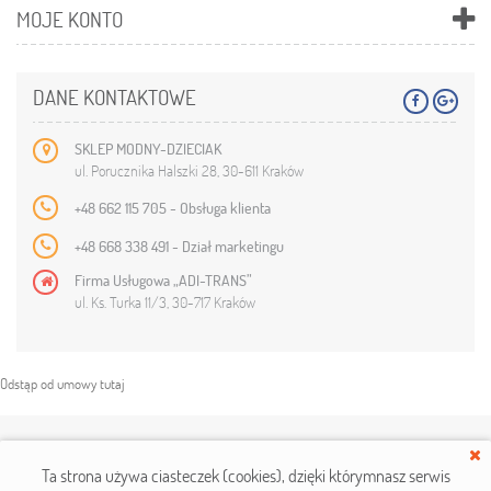
MOJE KONTO
DANE KONTAKTOWE
SKLEP MODNY-DZIECIAK
ul. Porucznika Halszki 28, 30-611 Kraków
+48 662 115 705 - Obsługa klienta
+48 668 338 491 - Dział marketingu
Firma Usługowa „ADI-TRANS”
ul. Ks. Turka 11/3, 30-717 Kraków
Odstąp od umowy tutaj
Copyright © 2019
modny-dzieciak.pl
. Wszelkie prawa zastrzeżone.
Ta strona używa ciasteczek (cookies), dzięki którym
nasz serwis