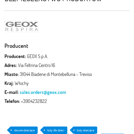
Producent
Producent:
GEOX S.p.A.
Adres:
Via Feltrina Centro 16
Miasto:
31044 Biadene di Montebelluna - Treviso
Kraj:
Włochy
E-mail:
sales.orders@geox.com
Telefon:
+3904232822
obuwie dziecięce
buty dla dzieci
buty dziecięce