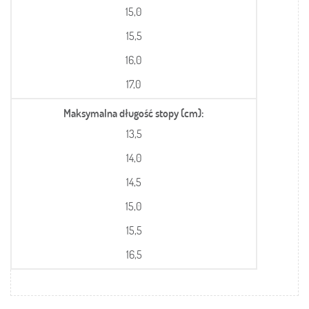
15,0
15,5
16,0
17,0
Maksymalna długość stopy (cm)
13,5
14,0
14,5
15,0
15,5
16,5