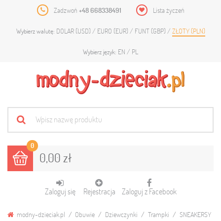
Zadzwoń
+48 668338491
Lista życzeń
DOLAR (USD)
EURO (EUR)
FUNT (GBP)
ZŁOTY (PLN)
Wybierz walutę:
EN
PL
Wybierz język:
0
0,00 zł
Zaloguj się
Rejestracja
Zaloguj z Facebook
modny-dzieciak.pl
Obuwie
Dziewczynki
Trampki
SNEAKERSY