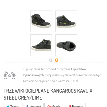
Kupując teraz ten produkt otrzymasz
13
punktów
lojalnościowych
. Twój koszyk wyniesie
13
punktów
może być
zamienione na jeden bon o wartości
2,60 zł
.
TRZEWIKI OCIEPLANE KANGAROOS KAVU X
STEEL GREY/LIME
Tweetuj
Udostępnij
Google+
Pinterest