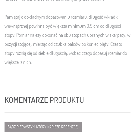
Pamiętaj o dokładnym dopasowaniu rozmiaru, długość wkładki
wewnętrznej powinna być większa minimum 0,5 cm od długości
stopy. Pomiar należy dokonać na obu stopach ubranych w skarpety, w
pozycji stojącej, mierząc od czubka palców po koniec pięty. Często
stopy różnią się od siebie długością, wobec czego dopasuj rozmiar do
większej z nich.
KOMENTARZE
PRODUKTU
BĄDŹ PIERWSZYM KTÓRY NAPISZE RECENZJĘ!