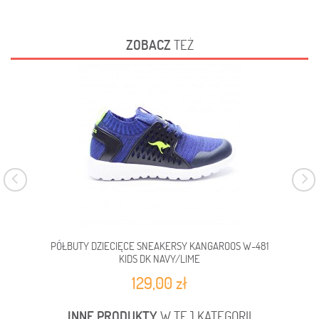
ZOBACZ
TEŻ
PÓŁBUTY DZIECIĘCE SNEAKERSY KANGAROOS W-481
SA
KIDS DK NAVY/LIME
129,00 zł
INNE PRODUKTY
W TEJ KATEGORII