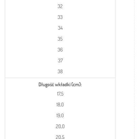
32
33
34
35
36
37
38
Długość wkładki (cm)
17,5
18,0
19,0
20,0
20,5