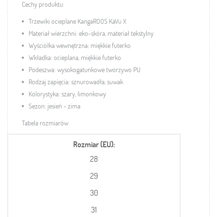
Cechy produktu:
Trzewiki ocieplane KangaROOS KaVu X
Materiał wierzchni: eko-skóra, materiał tekstylny
Wyściółka wewnętrzna: miękkie futerko
Wkładka: ocieplana, miękkie futerko
Podeszwa:
wysokogatunkowe tworzywo
PU
Rodzaj zapięcia: sznurowadła, suwak
Kolorystyka: szary, limonkowy
Sezon: jesień - zima
Tabela rozmiarów
Rozmiar (EU)
28
29
30
31