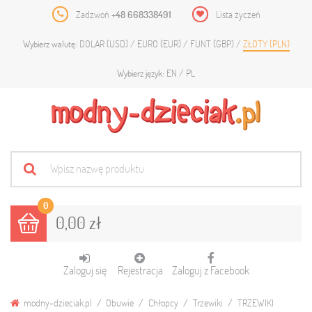
Zadzwoń
+48 668338491
Lista życzeń
DOLAR (USD)
EURO (EUR)
FUNT (GBP)
ZŁOTY (PLN)
Wybierz walutę:
EN
PL
Wybierz język:
0
0,00 zł
Zaloguj się
Rejestracja
Zaloguj z Facebook
modny-dzieciak.pl
Obuwie
Chłopcy
Trzewiki
TRZEWIKI