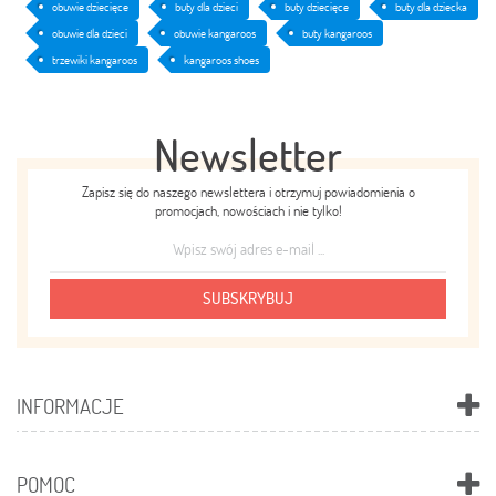
obuwie dziecięce
buty dla dzieci
buty dziecięce
buty dla dziecka
obuwie dla dzieci
obuwie kangaroos
buty kangaroos
trzewiki kangaroos
kangaroos shoes
Newsletter
Zapisz się do naszego newslettera i otrzymuj powiadomienia o
promocjach, nowościach i nie tylko!
SUBSKRYBUJ
INFORMACJE
POMOC