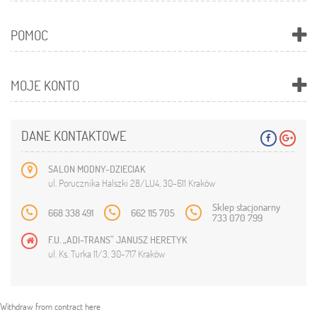
POMOC
MOJE KONTO
DANE KONTAKTOWE
SALON MODNY-DZIECIAK
ul. Porucznika Halszki 28/LU4, 30-611 Kraków
Sklep stacjonarny
668 338 491
662 115 705
733 070 799
F.U. „ADI-TRANS” JANUSZ HERETYK
ul. Ks. Turka 11/3, 30-717 Kraków
Withdraw from contract here