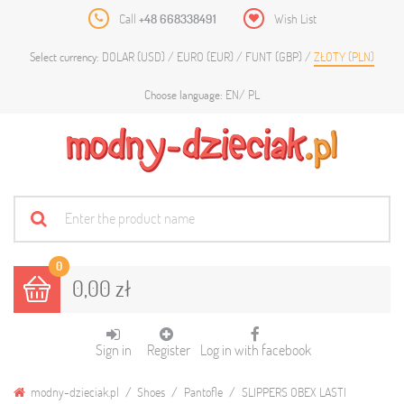
Call
+48 668338491
Wish List
DOLAR (USD)
EURO (EUR)
FUNT (GBP)
ZŁOTY (PLN)
Select currency:
EN
PL
Choose language:
0
0,00 zł
Sign in
Register
Log in with facebook
modny-dzieciak.pl
Shoes
Pantofle
SLIPPERS OBEX LASTI