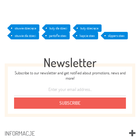
obuwie dziecięce
buty dla dzieci
buty dziecięce
obuwie dla dzieci
pantofle obex
kapcie obex
slippers obex
Newsletter
Subscribe to our newsletter and get notified about promotions, news and
more!
SUBSCRIBE
INFORMACJE