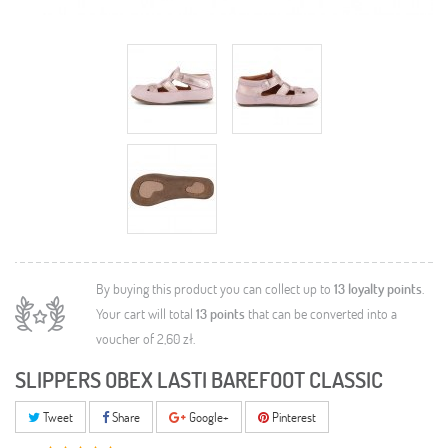
By buying this product you can collect up to
13
loyalty points
.
Your cart will total
13
points
that can be converted into a
voucher of
2,60 zł
.
SLIPPERS OBEX LASTI BAREFOOT CLASSIC
Tweet
Share
Google+
Pinterest