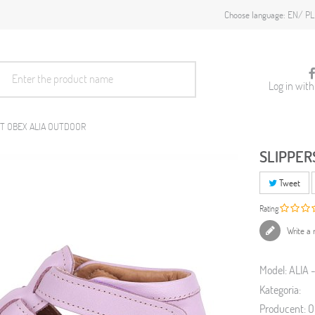
EN
PL
Choose language:
Log in wit
T OBEX ALIA OUTDOOR
SLIPPER
Tweet
Rating
Write a 
Model:
ALIA 
Kategoria:
Producent:
O