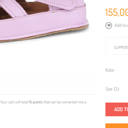
155,0
Add to w
SLIPPER
Kolor:
Size: EU:
. Your cart will total
15
points
that can be converted into a
ADD T