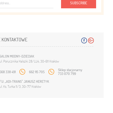
SUBSCRIBE
 KONTAKTOWE
SALON MODNY-DZIECIAK
ul. Porucznika Halszki 28/LU4, 30-611 Kraków
Sklep stacjonarny
668 338 491
662 115 705
733 070 799
F.U. „ADI-TRANS” JANUSZ HERETYK
ul. Ks. Turka 11/3, 30-717 Kraków