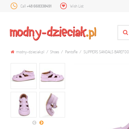
Call
+48 668338491
Wish List
modny-dzieciak.pl
Shoes
Pantofle
SLIPPERS SANDALS BAREFOO