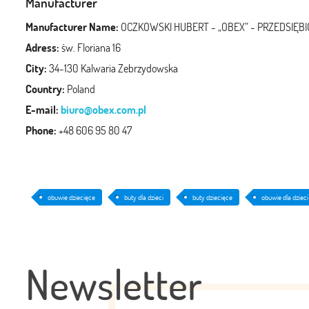
Manufacturer
Manufacturer Name:
OCZKOWSKI HUBERT - „OBEX” - PRZEDSI
Adress:
św. Floriana 16
City:
34-130 Kalwaria Zebrzydowska
Country:
Poland
E-mail:
biuro@obex.com.pl
Phone:
+48 606 95 80 47
obuwie dziecięce
buty dla dzieci
buty dziecięce
obuwie dla dzieci
Newsletter