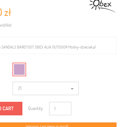
0 zł
ishlist
S SANDALS BAREFOOT OBEX ALIA OUTDOOR Modny-dzieciak.pl
21
O CART
Quantity:
Warning: Last items in stock!