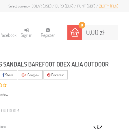
DOLAR (USD)
EURO (EUR)
FUNT (GBP)
ZŁOTY (PLN)
Select currency:
0
0,00 zł
h facebook
Sign in
Register
S SANDALS BAREFOOT OBEX ALIA OUTDOOR
Share
Google+
Pinterest
review
- OUTDOOR
bex