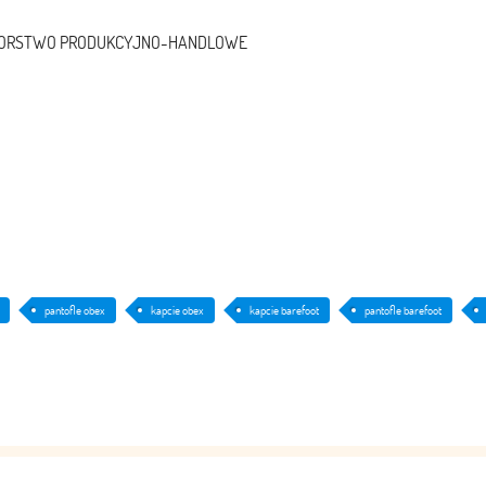
ĘBIORSTWO PRODUKCYJNO-HANDLOWE
pantofle obex
kapcie obex
kapcie barefoot
pantofle barefoot