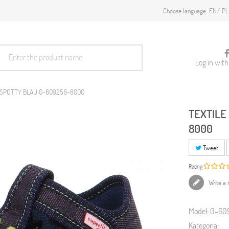
EN
PL
Choose language:
Log in wit
T SPOTTY BLAU 0-609256-8000
TEXTILE
8000
Tweet
Rating
Write a 
Model:
0-60
Kategoria: