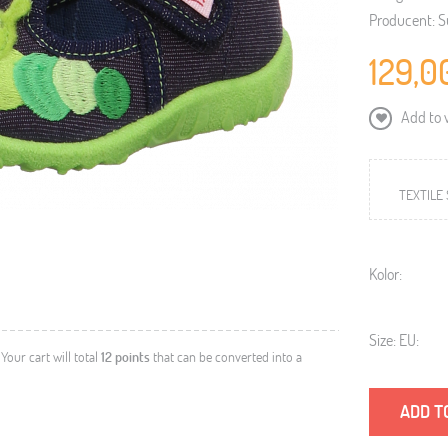
Producent:
S
129,0
Add to w
TEXTILE
Kolor:
Size: EU:
. Your cart will total
12
points
that can be converted into a
ADD T