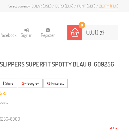
DOLAR (USD)
EURO (EUR)
FUNT (GBP)
ZŁOTY (PLN)
Select currency:
0
0,00 zł
h facebook
Sign in
Register
 SLIPPERS SUPERFIT SPOTTY BLAU 0-609256-
Share
Google+
Pinterest
review
9256-8000