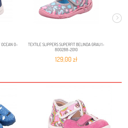
Y OCEAN 0-
TEXTILE SLIPPERS SUPERFIT BELINDA GRAU 1-
TEXTIL
800288-2010
129,00 zł