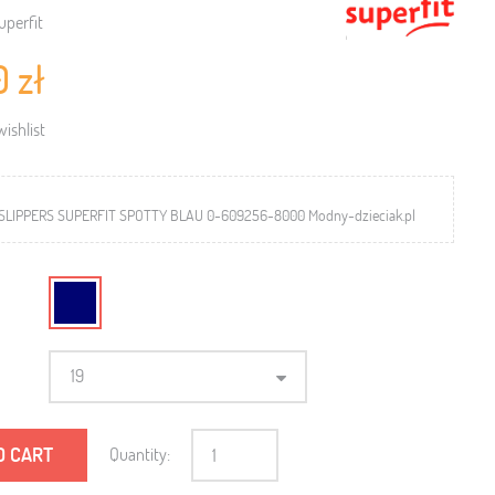
uperfit
0 zł
ishlist
 SLIPPERS SUPERFIT SPOTTY BLAU 0-609256-8000 Modny-dzieciak.pl
19
O CART
Quantity: