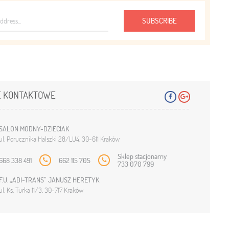
SUBSCRIBE
 KONTAKTOWE
SALON MODNY-DZIECIAK
ul. Porucznika Halszki 28/LU4, 30-611 Kraków
Sklep stacjonarny
668 338 491
662 115 705
733 070 799
F.U. „ADI-TRANS” JANUSZ HERETYK
ul. Ks. Turka 11/3, 30-717 Kraków