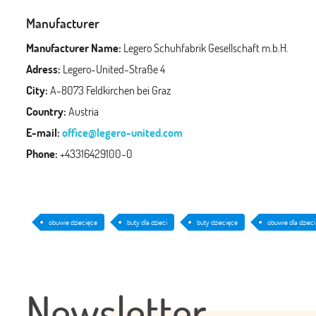
Manufacturer
Manufacturer Name:
Legero Schuhfabrik Gesellschaft m.b.H.
Adress:
Legero-United-Straße 4
City:
A-8073 Feldkirchen bei Graz
Country:
Austria
E-mail:
office@legero-united.com
Phone:
+43316429100-0
obuwie dziecięce
buty dla dzieci
buty dziecięce
obuwie dla dzieci
Newsletter