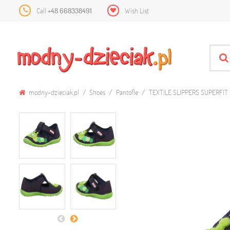
Call
+48 668338491
Wish List
modny-dzieciak.pl
Shoes
Pantofle
TEXTILE SLIPPERS SUPERFI