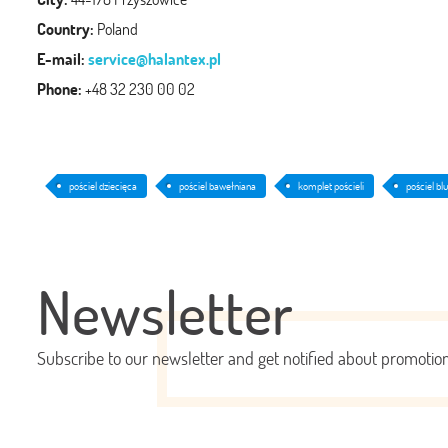
Country:
Poland
E-mail:
service@halantex.pl
Phone:
+48 32 230 00 02
pościel dziecięca
pościel bawełniana
komplet pościeli
pościel bl
Newsletter
Subscribe to our newsletter and get notified about promoti