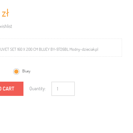
 zł
ishlist
UVET SET 160 X 200 CM BLUEY BY-9726BL Modny-dzieciak.pl
Bluey
O CART
Quantity: