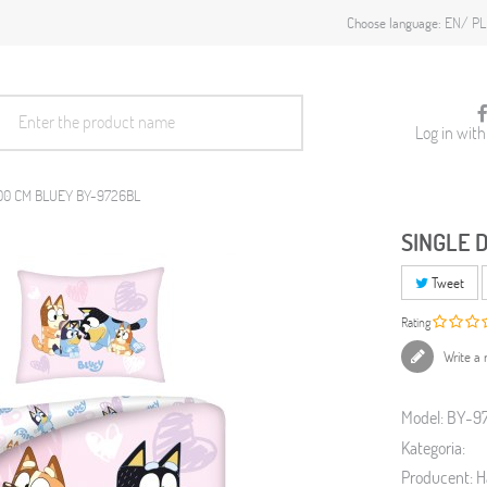
EN
PL
Choose language:
Log in wit
200 CM BLUEY BY-9726BL
SINGLE 
Tweet
Rating
Write a 
Model:
BY-9
Kategoria:
Producent:
H