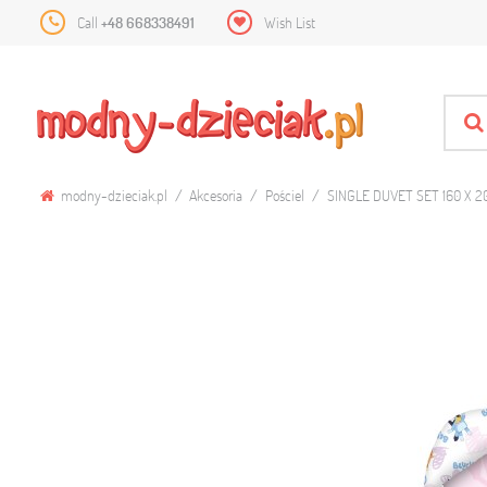
Call
+48 668338491
Wish List
modny-dzieciak.pl
Akcesoria
Pościel
SINGLE DUVET SET 160 X 