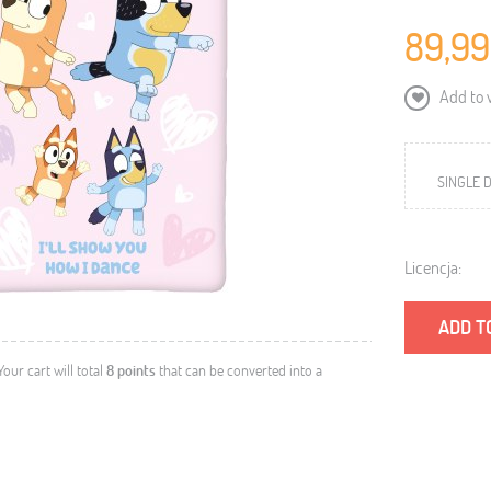
89,99
Add to w
SINGLE D
Licencja:
ADD T
 Your cart will total
8
points
that can be converted into a