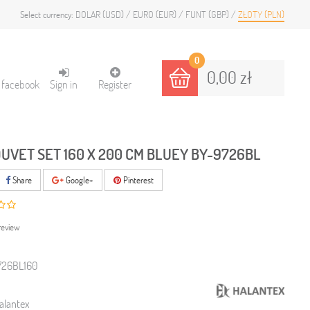
DOLAR (USD)
EURO (EUR)
FUNT (GBP)
ZŁOTY (PLN)
Select currency:
0
0,00 zł
h facebook
Sign in
Register
DUVET SET 160 X 200 CM BLUEY BY-9726BL
Share
Google+
Pinterest
review
726BL160
alantex