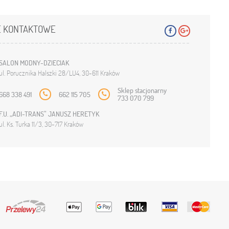
 KONTAKTOWE
SALON MODNY-DZIECIAK
ul. Porucznika Halszki 28/LU4, 30-611 Kraków
Sklep stacjonarny
668 338 491
662 115 705
733 070 799
F.U. „ADI-TRANS” JANUSZ HERETYK
ul. Ks. Turka 11/3, 30-717 Kraków