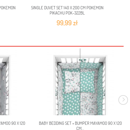
 POKEMON
SINGLE DUVET SET 140 X 200 CM POKEMON
SINGL
PIKACHU POK-322BL
PI
99,99 zł
AMOO 90 X 120
BABY BEDDING SET + BUMPER MAYAMOO 90 X 120
CM...