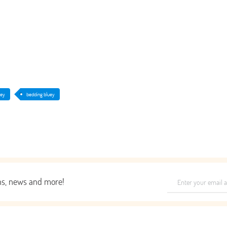
uey
bedding bluey
ons, news and more!