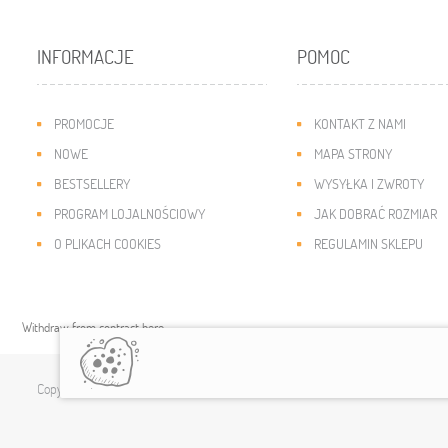
INFORMACJE
POMOC
PROMOCJE
KONTAKT Z NAMI
NOWE
MAPA STRONY
BESTSELLERY
WYSYŁKA I ZWROTY
PROGRAM LOJALNOŚCIOWY
JAK DOBRAĆ ROZMIAR
O PLIKACH COOKIES
REGULAMIN SKLEPU
Withdraw from contract here
Copyright © 2019
modny-dzieciak.pl
. All rights reserved.