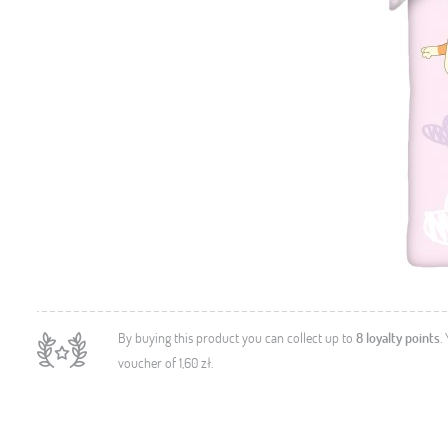
By buying this product you can collect up to
8
loyalty points
.
voucher of
1,60 zł
.