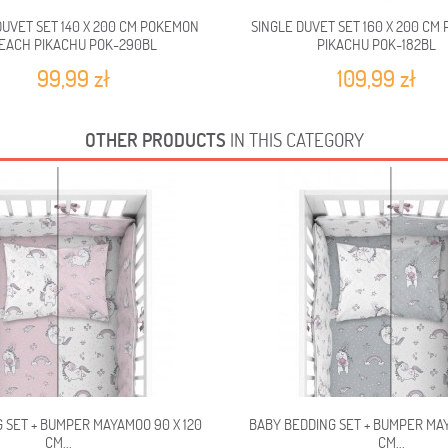
DUVET SET 140 X 200 CM POKEMON
SINGLE DUVET SET 160 X 200 CM
EACH PIKACHU POK-290BL
PIKACHU POK-182BL
99,99 zł
109,99 zł
OTHER PRODUCTS
IN THIS CATEGORY
 SET + BUMPER MAYAMOO 90 X 120
BABY BEDDING SET + BUMPER MAY
CM...
CM...