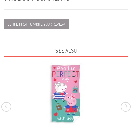
BE THE FIRST TO WRITE YOUR REVIEW!
SEE
ALSO