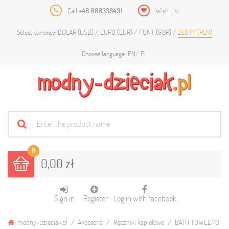
Call
+48 668338491
Wish List
DOLAR (USD)
EURO (EUR)
FUNT (GBP)
ZŁOTY (PLN)
Select currency:
EN
PL
Choose language:
0
0,00 zł
Sign in
Register
Log in with facebook
modny-dzieciak.pl
Akcesoria
Ręczniki kąpielowe
BATH TOWEL 70