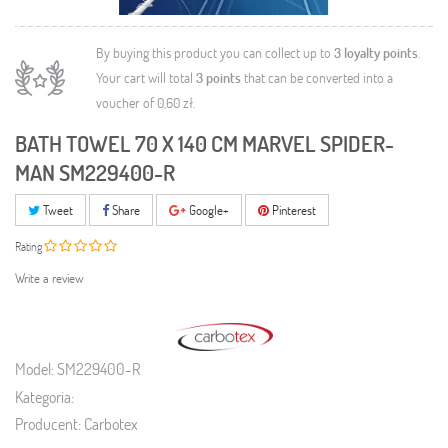
By buying this product you can collect up to
3
loyalty points
.
Your cart will total
3
points
that can be converted into a
voucher of
0,60 zł
.
BATH TOWEL 70 X 140 CM MARVEL SPIDER-
MAN SM229400-R
Tweet
Share
Google+
Pinterest
Rating
Write a review
Model:
SM229400-R
Kategoria:
Producent:
Carbotex