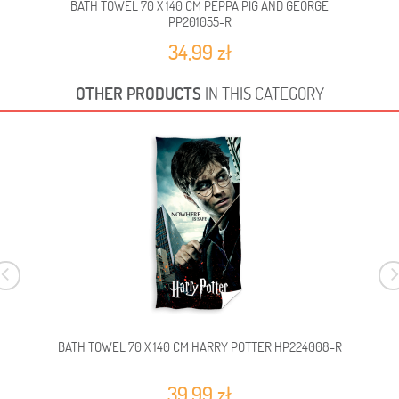
BATH TOWEL 70 X 140 CM PEPPA PIG AND GEORGE
BA
PP201055-R
34,99 zł
OTHER PRODUCTS
IN THIS CATEGORY
BATH TOWEL 70 X 140 CM HARRY POTTER HP224008-R
39,99 zł