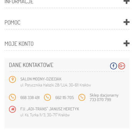
INFORMACJE
POMOC
MOJE KONTO
DANE KONTAKTOWE
SALON MODNY-DZIECIAK
ul. Porucznika Halszki 28/LU4, 30-611 Kraków
Sklep stacjonarny
668 338 491
662 115 705
733 070 799
F.U. „ADI-TRANS” JANUSZ HERETYK
ul. Ks. Turka 11/3, 30-717 Kraków