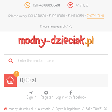
Call
+48 668338491
Wish List
DOLAR (USD)
EURO (EUR)
FUNT (GBP)
ZŁOTY (PLN)
Select currency:
EN
PL
Choose language:
0
0,00 zł
Sign in
Register
Log in with facebook
modny-dzieciak.pl
Akcesoria
Ręczniki kąpielowe
BATH TOWEL 70