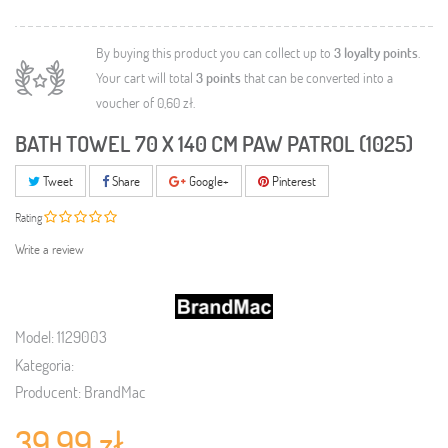
By buying this product you can collect up to
3
loyalty points
.
Your cart will total
3
points
that can be converted into a
voucher of
0,60 zł
.
BATH TOWEL 70 X 140 CM PAW PATROL (1025)
Tweet
Share
Google+
Pinterest
Rating
Write a review
Model:
1129003
Kategoria:
Producent:
BrandMac
39,99 zł