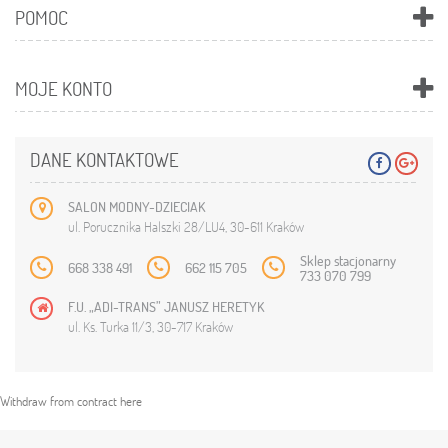
POMOC
MOJE KONTO
DANE KONTAKTOWE
SALON MODNY-DZIECIAK
ul. Porucznika Halszki 28/LU4, 30-611 Kraków
Sklep stacjonarny
668 338 491
662 115 705
733 070 799
F.U. „ADI-TRANS” JANUSZ HERETYK
ul. Ks. Turka 11/3, 30-717 Kraków
Withdraw from contract here