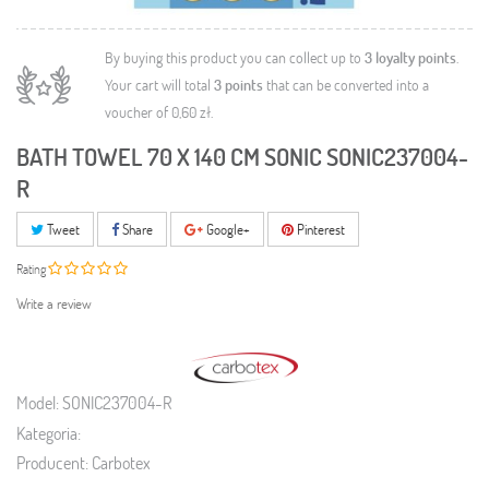
By buying this product you can collect up to
3
loyalty points
.
Your cart will total
3
points
that can be converted into a
voucher of
0,60 zł
.
BATH TOWEL 70 X 140 CM SONIC SONIC237004-
R
Tweet
Share
Google+
Pinterest
Rating
Write a review
Model:
SONIC237004-R
Kategoria:
Producent:
Carbotex