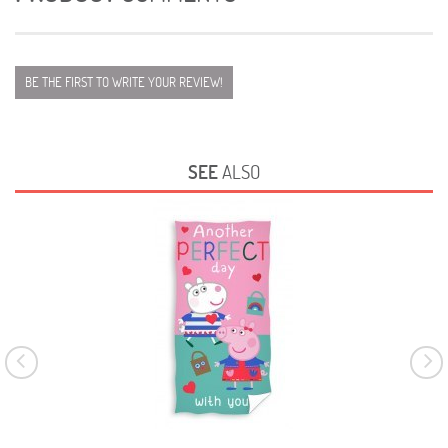
BE THE FIRST TO WRITE YOUR REVIEW!
SEE
ALSO