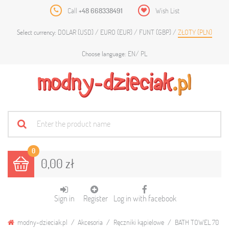
Call
+48 668338491
Wish List
DOLAR (USD)
EURO (EUR)
FUNT (GBP)
ZŁOTY (PLN)
Select currency:
EN
PL
Choose language:
0
0,00 zł
Sign in
Register
Log in with facebook
modny-dzieciak.pl
Akcesoria
Ręczniki kąpielowe
BATH TOWEL 70