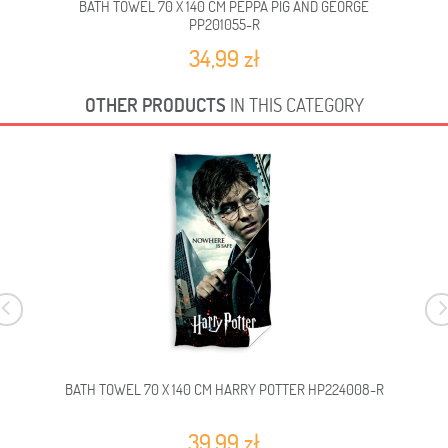
BATH TOWEL 70 X 140 CM PEPPA PIG AND GEORGE
BA
PP201055-R
34,99 zł
OTHER PRODUCTS
IN THIS CATEGORY
BATH TOWEL 70 X 140 CM HARRY POTTER HP224008-R
39,99 zł