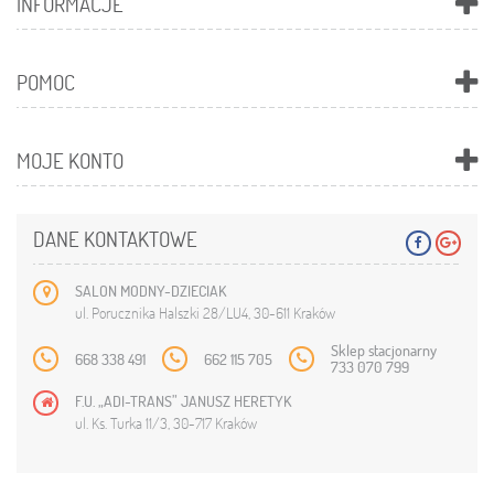
INFORMACJE
POMOC
MOJE KONTO
DANE KONTAKTOWE
SALON MODNY-DZIECIAK
ul. Porucznika Halszki 28/LU4, 30-611 Kraków
Sklep stacjonarny
668 338 491
662 115 705
733 070 799
F.U. „ADI-TRANS” JANUSZ HERETYK
ul. Ks. Turka 11/3, 30-717 Kraków