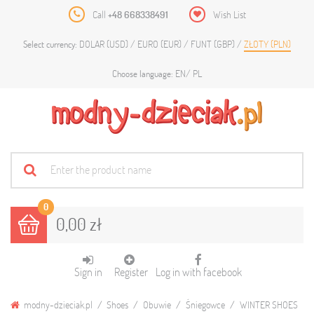
Call
+48 668338491
Wish List
DOLAR (USD)
EURO (EUR)
FUNT (GBP)
ZŁOTY (PLN)
Select currency:
EN
PL
Choose language:
0
0,00 zł
Sign in
Register
Log in with facebook
modny-dzieciak.pl
Shoes
Obuwie
Śniegowce
WINTER SHOES