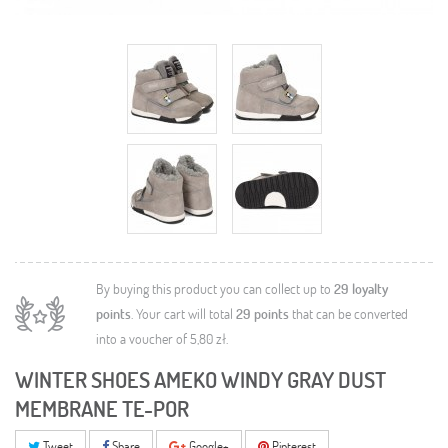
By buying this product you can collect up to
29
loyalty
points
. Your cart will total
29
points
that can be converted
into a voucher of
5,80 zł
.
WINTER SHOES AMEKO WINDY GRAY DUST
MEMBRANE TE-POR
Tweet
Share
Google+
Pinterest