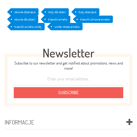
obuwie dziecięce
buty dla dzieci
buty dziecięce
obuwie dla dzieci
trzewiki ameko
trzewiki zimowe ameko
trzewiki ameko windy
winter shoes ameko
Newsletter
Subscribe to our newsletter and get notified about promotions, news and
more!
SUBSCRIBE
INFORMACJE