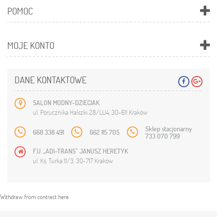
POMOC
MOJE KONTO
DANE KONTAKTOWE
SALON MODNY-DZIECIAK
ul. Porucznika Halszki 28/LU4, 30-611 Kraków
Sklep stacjonarny
668 338 491
662 115 705
733 070 799
F.U. „ADI-TRANS” JANUSZ HERETYK
ul. Ks. Turka 11/3, 30-717 Kraków
Withdraw from contract here