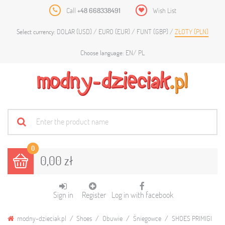
Call
+48 668338491
Wish List
DOLAR (USD)
EURO (EUR)
FUNT (GBP)
ZŁOTY (PLN)
Select currency:
EN
PL
Choose language:
0
0,00 zł
Sign in
Register
Log in with facebook
modny-dzieciak.pl
Shoes
Obuwie
Śniegowce
SHOES PRIMIGI