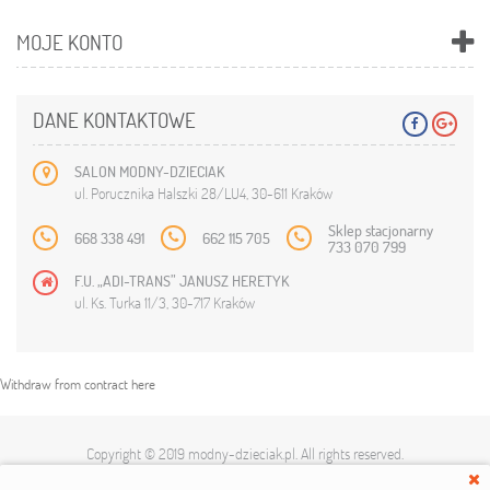
MOJE KONTO
DANE KONTAKTOWE
SALON MODNY-DZIECIAK
ul. Porucznika Halszki 28/LU4, 30-611 Kraków
Sklep stacjonarny
668 338 491
662 115 705
733 070 799
F.U. „ADI-TRANS” JANUSZ HERETYK
ul. Ks. Turka 11/3, 30-717 Kraków
Withdraw from contract here
Copyright © 2019
modny-dzieciak.pl
. All rights reserved.