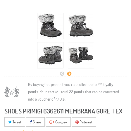
By buying this product you can collect up to
22
loyalty
points
. Your cart will total
22
points
that can be converted
into a voucher of
4,40 zł
.
SHOES PRIMIGI 6362611 MEMBRANA GORE-TEX
Tweet
Share
Google+
Pinterest