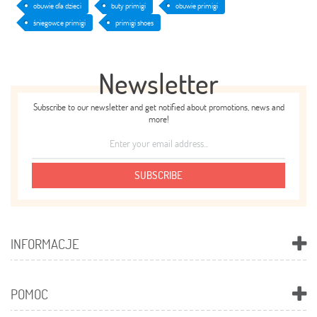
obuwie dla dzieci
buty primigi
obuwie primigi
śniegowce primigi
primigi shoes
Newsletter
Subscribe to our newsletter and get notified about promotions, news and
more!
SUBSCRIBE
INFORMACJE
POMOC