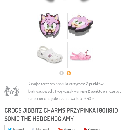
Kupując teraz ten produkt otrzymasz
2
punktów
lojalnościowych
. Twój koszyk wyniesie
2
punktów
może być
zamienione na jeden bon o wartości
0,40 zł
.
CROCS JIBBITZ CHARMS PRZYPINKA 10011910
SONIC THE HEDGEHOG AMY
Tweetuj
Udostępnij
Google+
Pinterest