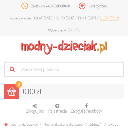
Zadzwoń
+48 668338491
Lista życzeń
DOLAR (USD)
EURO (EUR)
FUNT (GBP)
ZŁOTY (PLN)
Wybierz walutę:
EN
PL
Wybierz język:
0
0,00 zł
Zaloguj się
Rejestracja
Zaloguj z Facebook
modny-dzieciak.pl
Modne akcesoria dla dzieci
Jibbitz™
CROCS