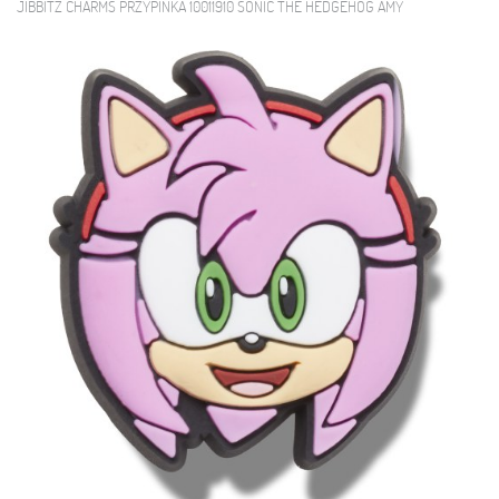
JIBBITZ CHARMS PRZYPINKA 10011910 SONIC THE HEDGEHOG AMY