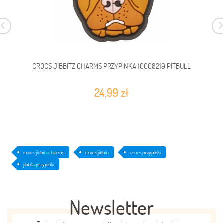
CROCS JIBBITZ CHARMS PRZYPINKA 10008219 PITBULL
24,99 zł
crocs jibbitz charms
crocs jibbitz
crocs przypinki
jibbitz przypinki
Newsletter