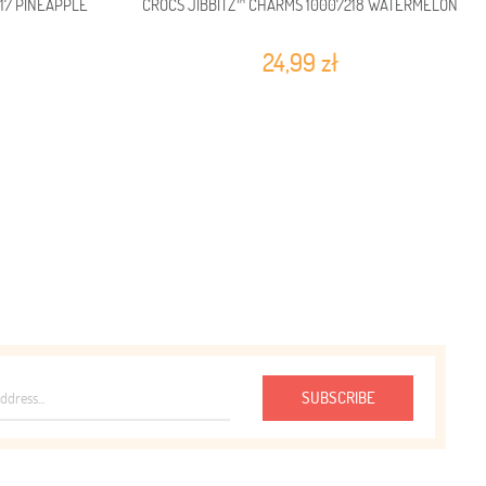
17 PINEAPPLE
CROCS JIBBITZ™ CHARMS 10007218 WATERMELON
24,99 zł
SUBSCRIBE