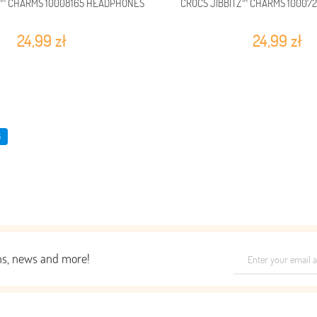
Z™ CHARMS 10008165 HEADPHONES
CROCS JIBBITZ™ CHARMS 100072
24,99 zł
24,99 zł
i
ons, news and more!