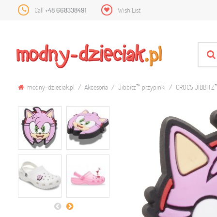
Call
+48 668338491
Wish List
modny-dzieciak.pl
Akcesoria
Jibbitz™ przypinki
CROCS JIBBITZ