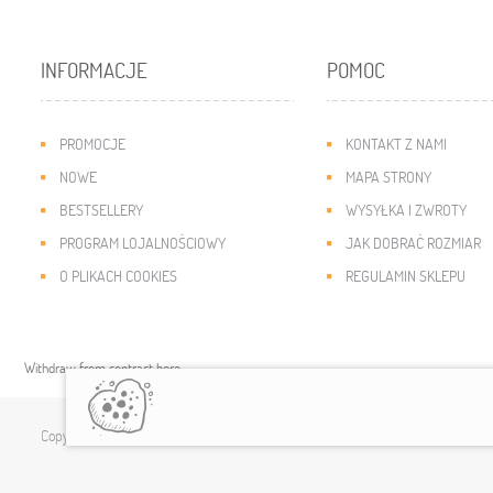
INFORMACJE
POMOC
PROMOCJE
KONTAKT Z NAMI
NOWE
MAPA STRONY
BESTSELLERY
WYSYŁKA I ZWROTY
PROGRAM LOJALNOŚCIOWY
JAK DOBRAĆ ROZMIAR
O PLIKACH COOKIES
REGULAMIN SKLEPU
Withdraw from contract here
Copyright © 2019
modny-dzieciak.pl
. All rights reserved.