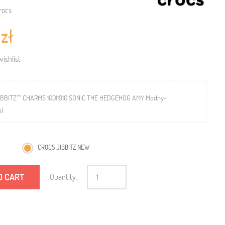
rocs
 zł
ishlist
IBBITZ™ CHARMS 10011910 SONIC THE HEDGEHOG AMY Modny-
pl
CROCS JIBBITZ NEW
O CART
Quantity: