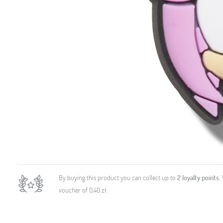
By buying this product you can collect up to
2
loyalty points
.
voucher of
0,40 zł
.