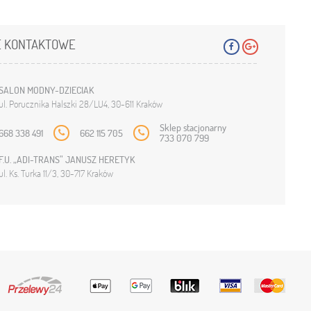
 KONTAKTOWE
SALON MODNY-DZIECIAK
ul. Porucznika Halszki 28/LU4, 30-611 Kraków
Sklep stacjonarny
668 338 491
662 115 705
733 070 799
F.U. „ADI-TRANS” JANUSZ HERETYK
ul. Ks. Turka 11/3, 30-717 Kraków