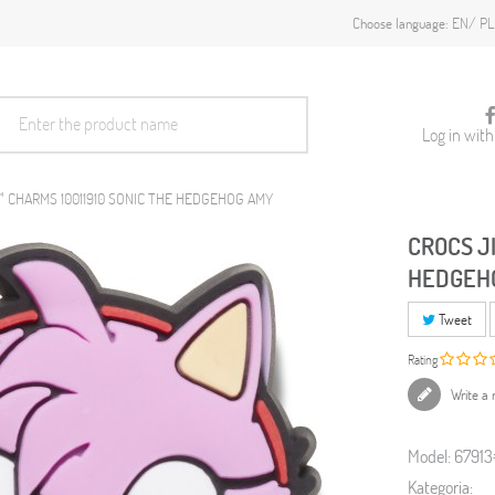
EN
PL
Choose language:
Log in wit
™ CHARMS 10011910 SONIC THE HEDGEHOG AMY
CROCS J
HEDGEH
Tweet
Rating
Write a 
Model:
6791
Kategoria: