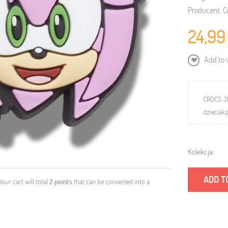
Producent:
C
24,99
Add to w
CROCS J
dzieciak.
Kolekcja:
ADD T
 Your cart will total
2
points
that can be converted into a