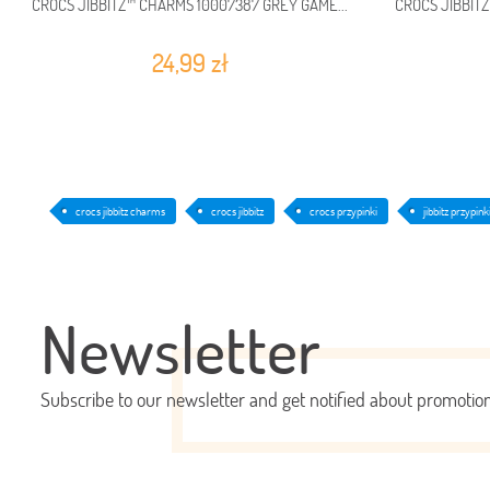
CROCS JIBBITZ™ CHARMS 10007387 GREY GAME...
CROCS JIBBIT
24,99 zł
crocs jibbitz charms
crocs jibbitz
crocs przypinki
jibbitz przypink
Newsletter
Subscribe to our newsletter and get notified about promoti