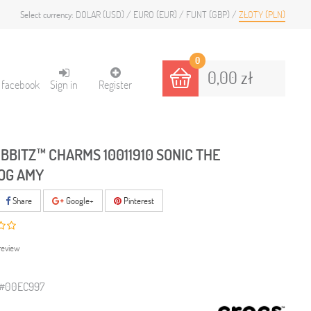
DOLAR (USD)
EURO (EUR)
FUNT (GBP)
ZŁOTY (PLN)
Select currency:
0
0,00 zł
h facebook
Sign in
Register
IBBITZ™ CHARMS 10011910 SONIC THE
OG AMY
Share
Google+
Pinterest
review
3#00EC997