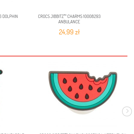
6 DOLPHIN
CROCS JIBBITZ™ CHARMS 10008293
CROCS 
ANBULANCE
24,99 zł