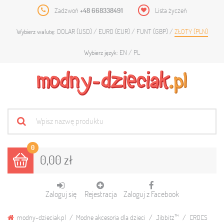
Zadzwoń
+48 668338491
Lista życzeń
DOLAR (USD)
EURO (EUR)
FUNT (GBP)
ZŁOTY (PLN)
Wybierz walutę:
EN
PL
Wybierz język:
0
0,00 zł
Zaloguj się
Rejestracja
Zaloguj z Facebook
modny-dzieciak.pl
Modne akcesoria dla dzieci
Jibbitz™
CROCS