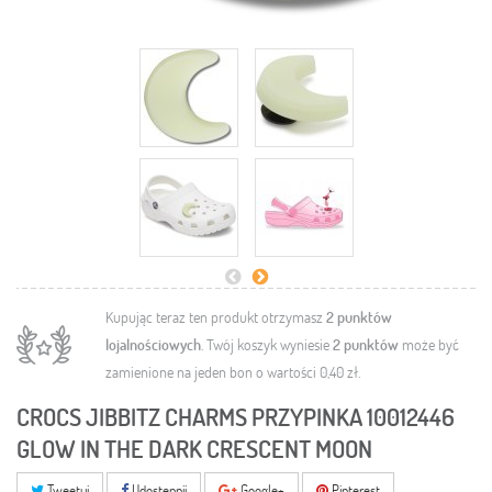
Kupując teraz ten produkt otrzymasz
2
punktów
lojalnościowych
. Twój koszyk wyniesie
2
punktów
może być
zamienione na jeden bon o wartości
0,40 zł
.
CROCS JIBBITZ CHARMS PRZYPINKA 10012446
GLOW IN THE DARK CRESCENT MOON
Tweetuj
Udostępnij
Google+
Pinterest