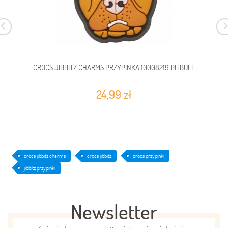
CROCS JIBBITZ CHARMS PRZYPINKA 10008219 PITBULL
24,99 zł
crocs jibbitz charms
crocs jibbitz
crocs przypinki
jibbitz przypinki
Newsletter