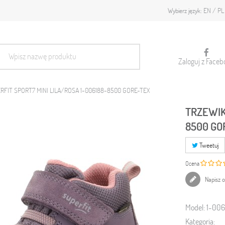
EN
PL
Wybierz język:
Zaloguj z Faceb
RFIT SPORT7 MINI LILA/ROSA 1-006188-8500 GORE-TEX
TRZEWIK
8500 GO
Tweetuj
Ocena
Napisz o
Model:
1-00
Kategoria: