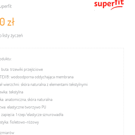
uperfit
0 zł
 listy życzeń
oduktu:
 buta: trzewiki przejściowe
TEX®: wodoodporna oddychająca membrana
ał wierzchni: skóra naturalna z
elementami tekstylnymi
wka: tekstylna
a: anatomiczna, skóra naturalna
zwa:
elastyczne tworzywo PU
 zapięcia: 1 rzep/elastycze sznurowadła
styka: fioletowo-różowy
ozmiarów