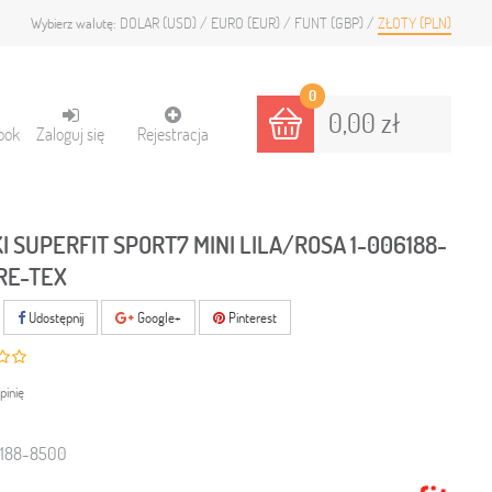
DOLAR (USD)
EURO (EUR)
FUNT (GBP)
ZŁOTY (PLN)
Wybierz walutę:
0
0,00 zł
ook
Zaloguj się
Rejestracja
I SUPERFIT SPORT7 MINI LILA/ROSA 1-006188-
RE-TEX
Udostępnij
Google+
Pinterest
pinię
6188-8500