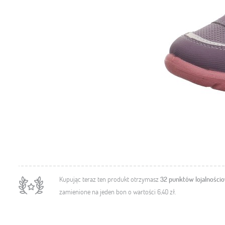
Kupując teraz ten produkt otrzymasz
32
punktów lojalności
zamienione na jeden bon o wartości
6,40 zł
.