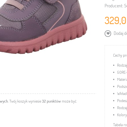
Producent:
S
329,0
Dodaj do
Cechy pr
Rodzaj
GORE-
Materi
Podsze
Wkładk
Podes
owych
. Twój koszyk wyniesie
32
punktów
może być
Rodzaj
Kolory
Tabela r