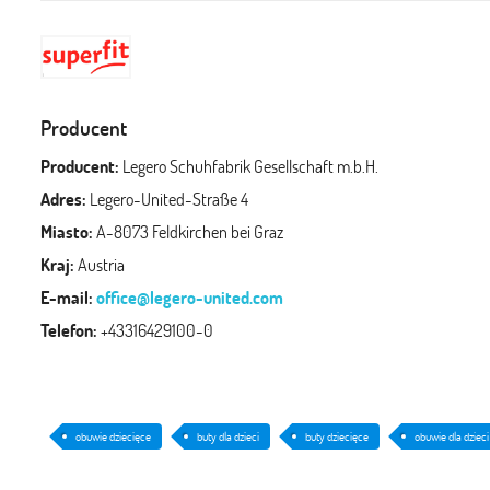
Producent
Producent:
Legero Schuhfabrik Gesellschaft m.b.H.
Adres:
Legero-United-Straße 4
Miasto:
A-8073 Feldkirchen bei Graz
Kraj:
Austria
E-mail:
office@legero-united.com
Telefon:
+43316429100-0
obuwie dziecięce
buty dla dzieci
buty dziecięce
obuwie dla dzieci