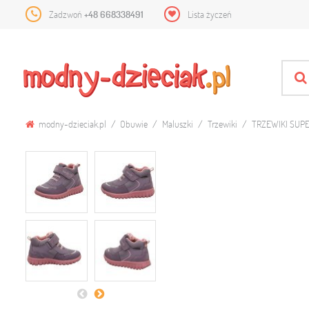
Zadzwoń
+48 668338491
Lista życzeń
modny-dzieciak.pl
Obuwie
Maluszki
Trzewiki
TRZEWIKI SUPE