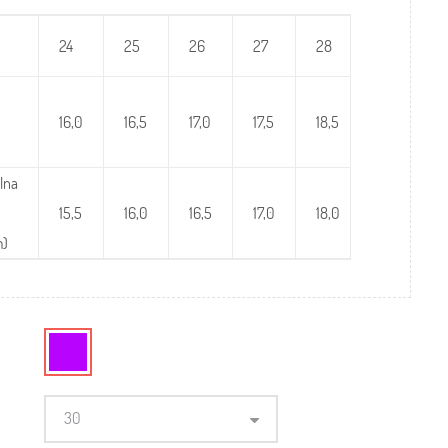
24
25
26
27
28
29
16,0
16,5
17,0
17,5
18,5
19,0
lna
15,5
16,0
16,5
17,0
18,0
18,5
m)
30