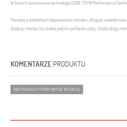
W butach zastosowano technologię GORE-TEX® Performance Comfort
Pamiętaj o dokładnym dopasowaniu rozmiaru, długość wkładki wewnę
stojącej, mierząc od czubka palców po koniec pięty. Często stopy różn
KOMENTARZE
PRODUKTU
BĄDŹ PIERWSZYM KTÓRY NAPISZE RECENZJĘ!