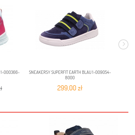
 1-000366-
SNEAKERSY SUPERFIT EARTH BLAU 1-009054-
SNEAKE
8000
299,00 zł
ł