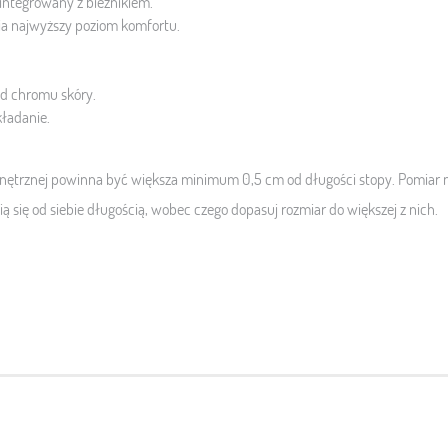
integrowany z bieżnikiem.
a najwyższy poziom komfortu.
od chromu skóry.
kładanie.
trznej powinna być większa minimum 0,5 cm od długości stopy. Pomiar n
ią się od siebie długością, wobec czego dopasuj rozmiar do większej z nich.