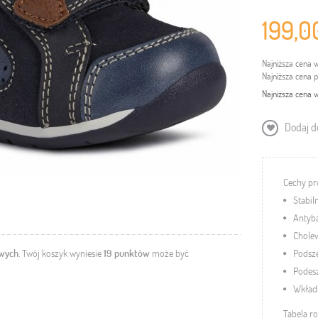
199,0
Najniższa cena 
Najniższa cena 
Najniższa cena w
Dodaj do
Cechy pr
Stabil
Antyba
Chole
owych
. Twój koszyk wyniesie
19
punktów
może być
Podsz
Podes
Wkład
Tabela r