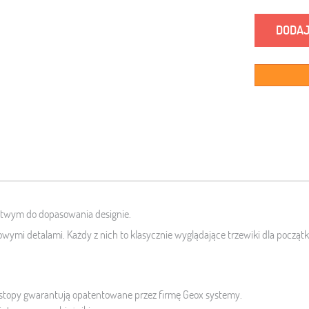
DODAJ
atwym do dopasowania designie.
ymi detalami. Każdy z nich to klasycznie wyglądające trzewiki dla począ
stopy gwarantują opatentowane przez firmę Geox systemy.