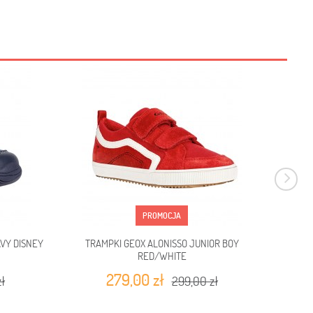
PROMOCJA
VY DISNEY
TRAMPKI GEOX ALONISSO JUNIOR BOY
S
RED/WHITE
JEA
279,00 zł
ł
299,00 zł