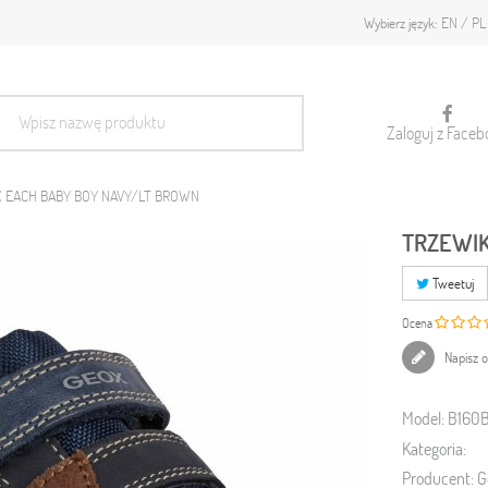
EN
PL
Wybierz język:
Zaloguj z Faceb
X EACH BABY BOY NAVY/LT BROWN
TRZEWIK
Tweetuj
Ocena
Napisz o
Model:
B160
Kategoria:
Producent:
G