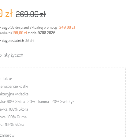
0 zł
269,00 zł
w ciągu 30 dni przed aktualną promocją:
249,00 zł
produktu
199,00 zł
z dnia
07.08.2026
 ciągu ostatnich 30 dni
 listy życzeń
oduktu:
ne wsparcie kostki
kteryjna wkładka
wka:
60% Skóra -20% Tkanina -20% Syntetyk
ewka: 100% Skóra
zwa: 100% Guma
ka: 100% Skóra
ozmiarów