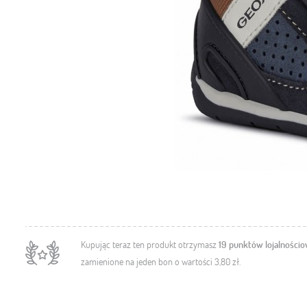
Kupując teraz ten produkt otrzymasz
19
punktów lojalności
zamienione na jeden bon o wartości
3,80 zł
.