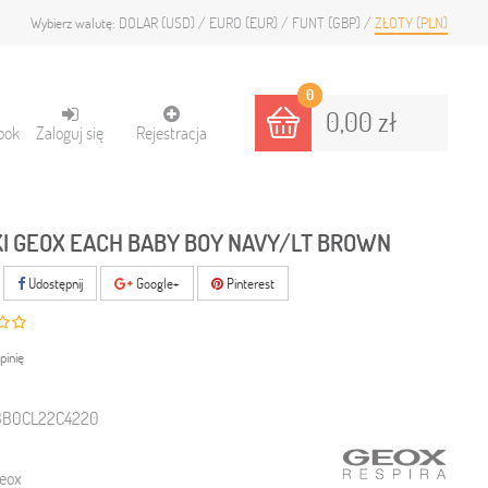
DOLAR (USD)
EURO (EUR)
FUNT (GBP)
ZŁOTY (PLN)
Wybierz walutę:
0
0,00 zł
ook
Zaloguj się
Rejestracja
I GEOX EACH BABY BOY NAVY/LT BROWN
Udostępnij
Google+
Pinterest
pinię
BB0CL22C4220
eox