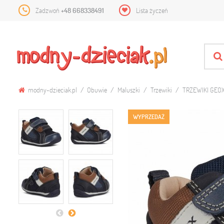
Zadzwoń
+48 668338491
Lista życzeń
modny-dzieciak.pl
Obuwie
Maluszki
Trzewiki
TRZEWIKI GEO
WYPRZEDAŻ