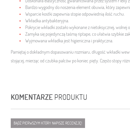
Doskonała elastyczność gwarantowana przez system Flexy z
Bardzo wygodny do noszenia element obuwia, który zapewni
Wsparcie kostki zapewnia stopie odpowiednią ilość ruchu.
Wkładka antybakteryjna.
Pokrycie wkładki zostało wykonane z nietoksycznej, wolnej 
Zamyka się pojedynczą taśmą riptape, co ułatwia szybkie za
Wyjmowana wkładka jest higieniczna i praktyczna.
Pamiętaj o dokładnym dopasowaniu rozmiaru, długość wkładki wewnę
stojącej, mierząc od czubka palców po koniec pięty. Często stopy różn
KOMENTARZE
PRODUKTU
BĄDŹ PIERWSZYM KTÓRY NAPISZE RECENZJĘ!