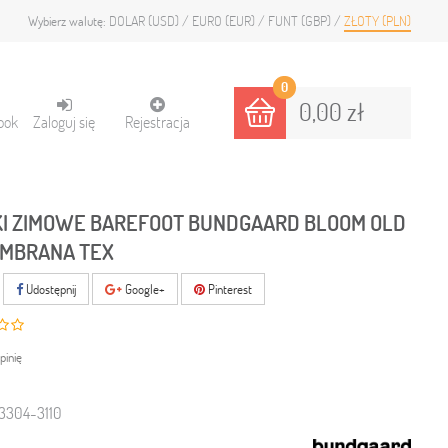
DOLAR (USD)
EURO (EUR)
FUNT (GBP)
ZŁOTY (PLN)
Wybierz walutę:
0
0,00 zł
ook
Zaloguj się
Rejestracja
I ZIMOWE BAREFOOT BUNDGAARD BLOOM OLD
EMBRANA TEX
Udostępnij
Google+
Pinterest
pinię
3304-3110