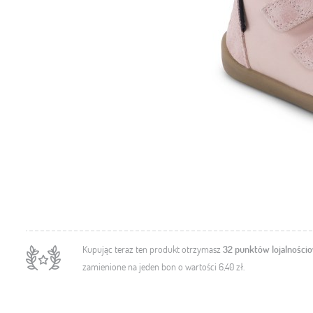
Kupując teraz ten produkt otrzymasz
32
punktów lojalności
zamienione na jeden bon o wartości
6,40 zł
.