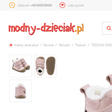
Zadzwoń
+48 668338491
Lista życzeń
modny-dzieciak.pl
Obuwie
Maluszki
Trzewiki
TRZEWIKI ZIM