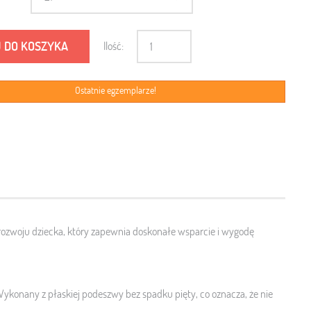
 DO KOSZYKA
Ilość:
Ostatnie egzemplarze!
rozwoju dziecka, który zapewnia doskonałe wsparcie i wygodę
ykonany z płaskiej podeszwy bez spadku pięty, co oznacza, że ​​nie