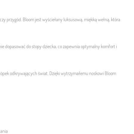
czy przygód. Bloom jest wyściełany luksusową, miękką wełną, która
lnie dopasować do stopy dziecka, co zapewnia optymalny komfort i
 stópek odkrywających świat. Dzięki wytrzymałemu noskowi Bloom
wania