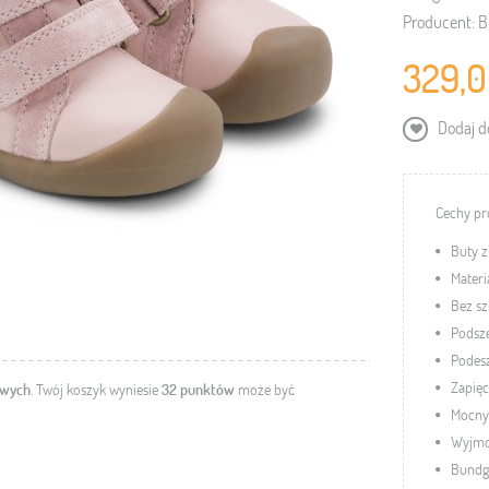
Producent:
B
329,0
Dodaj do
Cechy pr
Buty 
Materi
Bez sz
Podsze
Podesz
Zapięc
owych
. Twój koszyk wyniesie
32
punktów
może być
Mocny 
Wyjmo
Bundg