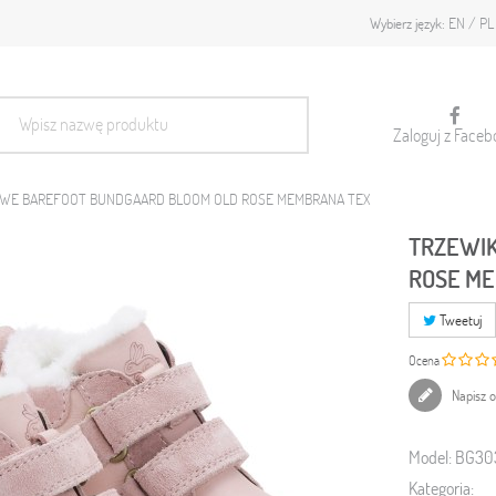
EN
PL
Wybierz język:
Zaloguj z Faceb
OWE BAREFOOT BUNDGAARD BLOOM OLD ROSE MEMBRANA TEX
TRZEWIK
ROSE M
Tweetuj
Ocena
Napisz o
Model:
BG30
Kategoria: