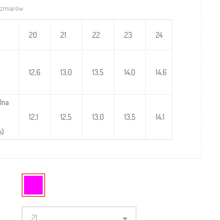
ozmiarów
20
21
22
23
24
25
12,6
13,0
13,5
14,0
14,6
15,2
lna
12,1
12,5
13,0
13,5
14,1
14,7
m)
21