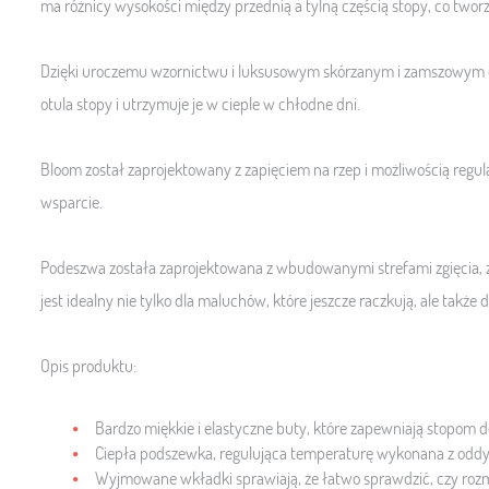
ma różnicy wysokości między przednią a tylną częścią stopy, co tworz
Dzięki uroczemu wzornictwu i luksusowym skórzanym i zamszowym det
otula stopy i utrzymuje je w cieple w chłodne dni.
Bloom został zaprojektowany z zapięciem na rzep i możliwością regu
wsparcie.
Podeszwa została zaprojektowana z wbudowanymi strefami zgięcia, 
jest idealny nie tylko dla maluchów, które jeszcze raczkują, ale także d
Opis produktu:
Bardzo miękkie i elastyczne buty, które zapewniają stopom
Ciepła podszewka, regulująca temperaturę wykonana z oddy
Wyjmowane wkładki sprawiają, że łatwo sprawdzić, czy rozmi