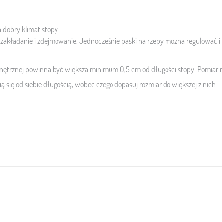
a dobry klimat stopy
a zakładanie i zdejmowanie. Jednocześnie paski na rzepy można regulować i
trznej powinna być większa minimum 0,5 cm od długości stopy. Pomiar n
ią się od siebie długością, wobec czego dopasuj rozmiar do większej z nich.