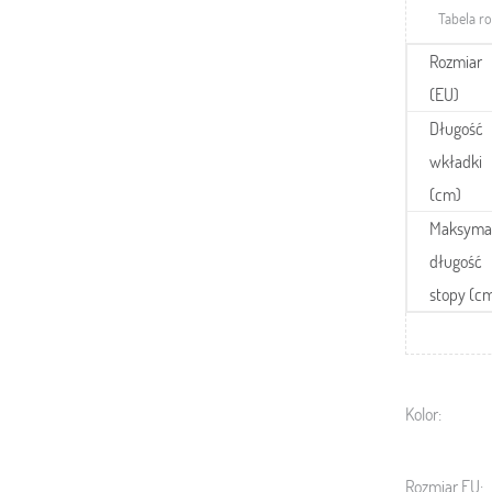
Tabela r
Rozmiar
(EU)
Długość
wkładki
(cm)
Maksyma
długość
stopy (c
Kolor:
Rozmiar EU: