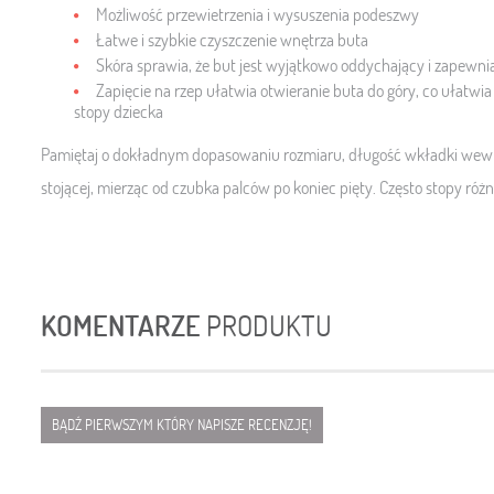
Możliwość przewietrzenia i wysuszenia podeszwy
Łatwe i szybkie czyszczenie wnętrza buta
Skóra sprawia, że ​​but jest wyjątkowo oddychający i zapewni
Zapięcie na rzep ułatwia otwieranie buta do góry, co ułatwi
stopy dziecka
Pamiętaj o dokładnym dopasowaniu rozmiaru, długość wkładki wewnę
stojącej, mierząc od czubka palców po koniec pięty. Często stopy różn
KOMENTARZE
PRODUKTU
BĄDŹ PIERWSZYM KTÓRY NAPISZE RECENZJĘ!