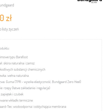
undgaard
0 zł
 listy życzeń
oduktu:
zimowe typu Barefoot
ał: skóra naturalna i zamsz
kodliwych substancji chemicznych
wka: wełna naturalna
wa: Guma (TPR - wysoka elastyczność. Bundgaard Zero Heel)
ie: rzepy (łatwe zakładanie i regulacja)
zapiętek i czubek
wane wkładki termiczne
aard-Tex: wodoodporna i oddychająca membrana