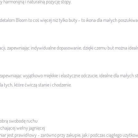
y harmonijną i naturalną pozycję stopy.
alom Bloom to coś więcej niż tylko buty - to ikona dla małych poszukiwa
lacji, zapewniając indywidualne dopasowanie, dzięki czemu but można idea
zapewniając wyjątkowo miękkie i elastyczne odczucie, idealne dla małych
la tych, które ćwiczą stanie i chodzenie.
 dobrą swobodę ruchu
chającej wełny jagnięcej
ar jest prawidłowy - zarówno przy zakupie, jak i podczas ciągłego użytko