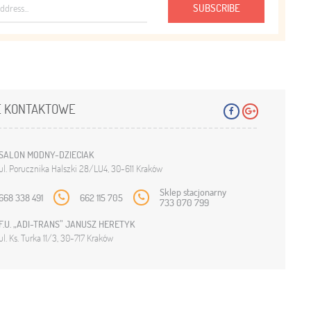
SUBSCRIBE
 KONTAKTOWE
SALON MODNY-DZIECIAK
ul. Porucznika Halszki 28/LU4, 30-611 Kraków
Sklep stacjonarny
668 338 491
662 115 705
733 070 799
F.U. „ADI-TRANS” JANUSZ HERETYK
ul. Ks. Turka 11/3, 30-717 Kraków