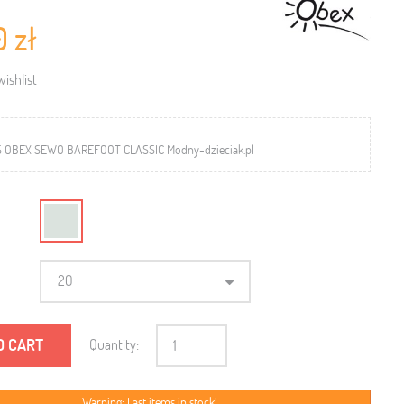
0 zł
ishlist
S OBEX SEWO BAREFOOT CLASSIC Modny-dzieciak.pl
20
O CART
Quantity:
Warning: Last items in stock!