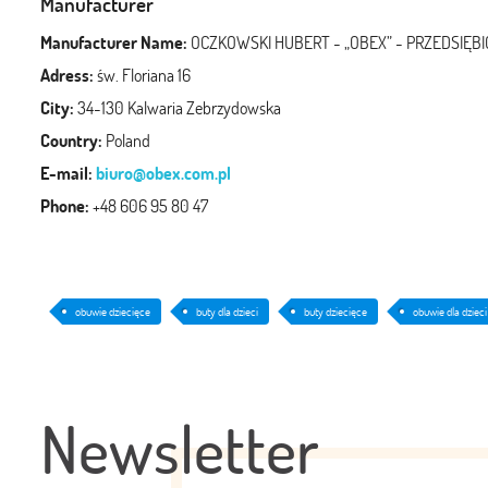
Manufacturer
Manufacturer Name:
OCZKOWSKI HUBERT - „OBEX” - PRZEDSI
Adress:
św. Floriana 16
City:
34-130 Kalwaria Zebrzydowska
Country:
Poland
E-mail:
biuro@obex.com.pl
Phone:
+48 606 95 80 47
obuwie dziecięce
buty dla dzieci
buty dziecięce
obuwie dla dzieci
Newsletter