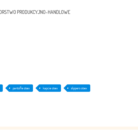
ĘBIORSTWO PRODUKCYJNO-HANDLOWE
pantofle obex
kapcie obex
slippers obex