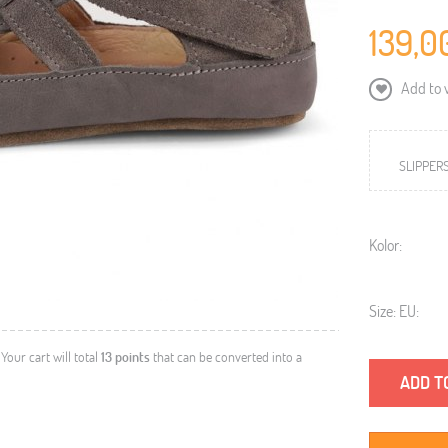
139,0
Add to w
SLIPPER
Kolor:
Size: EU:
. Your cart will total
13
points
that can be converted into a
ADD T