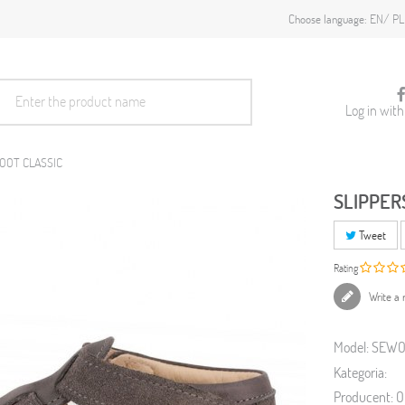
EN
PL
Choose language:
Log in wit
OOT CLASSIC
SLIPPER
Tweet
Rating
Write a 
Model:
SEW
Kategoria:
Producent:
O