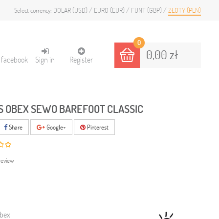
DOLAR (USD)
EURO (EUR)
FUNT (GBP)
ZŁOTY (PLN)
Select currency:
0
0,00 zł
h facebook
Sign in
Register
S OBEX SEWO BAREFOOT CLASSIC
Share
Google+
Pinterest
review
O
bex