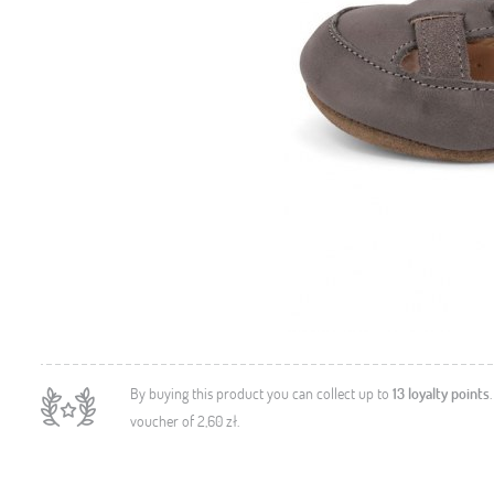
By buying this product you can collect up to
13
loyalty points
voucher of
2,60 zł
.