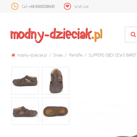
Call
+48 668338491
Wish List
modny-dzieciak.pl
Shoes
Pantofle
SLIPPERS OBEX SEWO BAREF