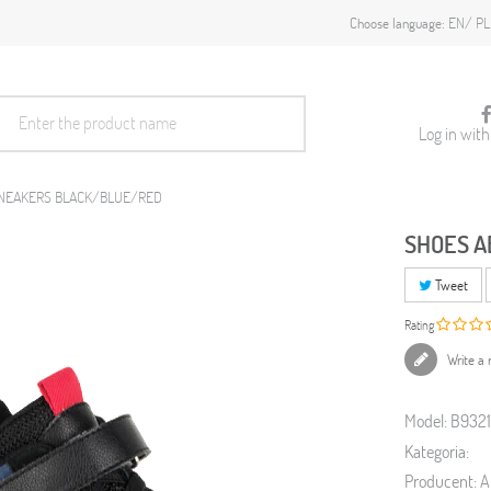
EN
PL
Choose language:
Log in wit
SNEAKERS BLACK/BLUE/RED
SHOES A
Tweet
Rating
Write a 
Model:
B932
Kategoria:
Producent:
A