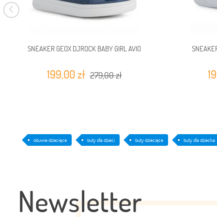
SNEAKER GEOX DJROCK BABY GIRL AVIO
SNEAKER
199,00 zł
19
279,00 zł
obuwie dziecięce
buty dla dzieci
buty dziecięce
buty dla dziecka
Newsletter