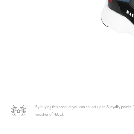
By buying this product you can collect up to
8
loyalty points
.
voucher of
1,60 zł
.