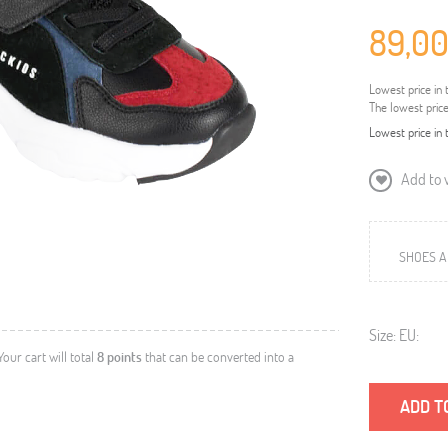
89,00
Lowest price in 
The lowest pric
Lowest price in 
Add to w
SHOES A
Size: EU:
 Your cart will total
8
points
that can be converted into a
ADD T