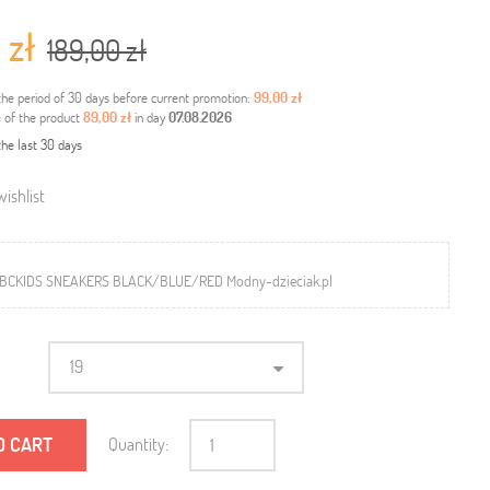
 zł
189,00 zł
the period of 30 days before current promotion:
99,00 zł
e of the product
89,00 zł
in day
07.08.2026
the last 30 days
ishlist
BCKIDS SNEAKERS BLACK/BLUE/RED Modny-dzieciak.pl
19
O CART
Quantity: