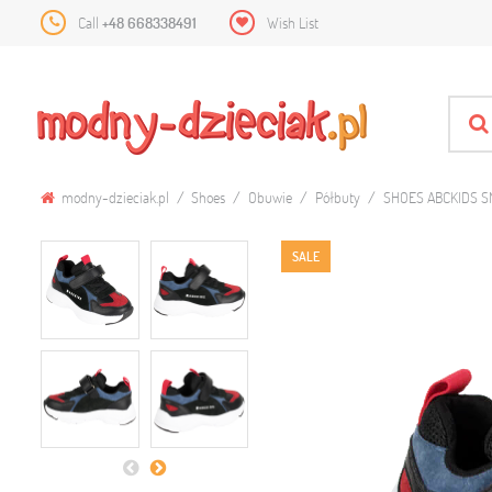
Call
+48 668338491
Wish List
modny-dzieciak.pl
Shoes
Obuwie
Półbuty
SHOES ABCKIDS 
SALE