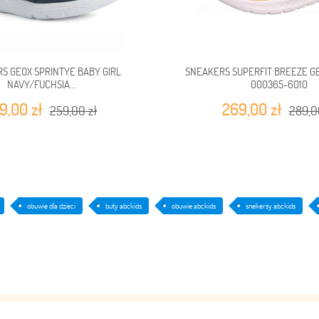
S GEOX SPRINTYE BABY GIRL
SNEAKERS SUPERFIT BREEZE GE
NAVY/FUCHSIA...
000365-6010
9,00 zł
269,00 zł
259,00 zł
289,0
obuwie dla dzieci
buty abckids
obuwie abckids
snekersy abckids