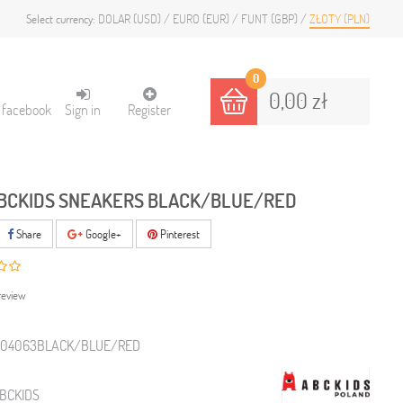
DOLAR (USD)
EURO (EUR)
FUNT (GBP)
ZŁOTY (PLN)
Select currency:
0
0,00 zł
h facebook
Sign in
Register
BCKIDS SNEAKERS BLACK/BLUE/RED
Share
Google+
Pinterest
review
104063BLACK/BLUE/RED
BCKIDS