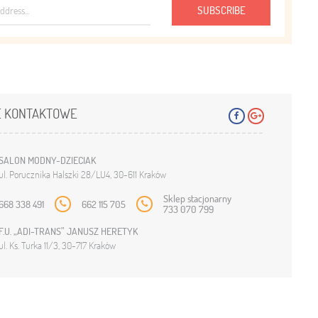
SUBSCRIBE
 KONTAKTOWE
SALON MODNY-DZIECIAK
ul. Porucznika Halszki 28/LU4, 30-611 Kraków
Sklep stacjonarny
668 338 491
662 115 705
733 070 799
F.U. „ADI-TRANS” JANUSZ HERETYK
ul. Ks. Turka 11/3, 30-717 Kraków