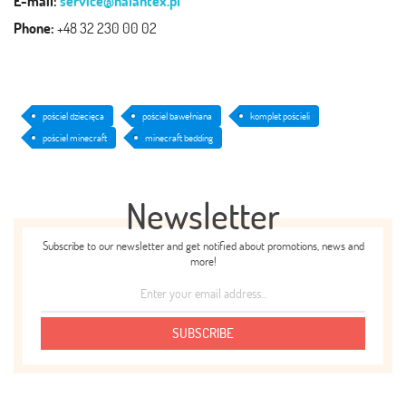
E-mail:
service@halantex.pl
Phone:
+48 32 230 00 02
pościel dziecięca
pościel bawełniana
komplet pościeli
pościel minecraft
minecraft bedding
Newsletter
Subscribe to our newsletter and get notified about promotions, news and
more!
SUBSCRIBE