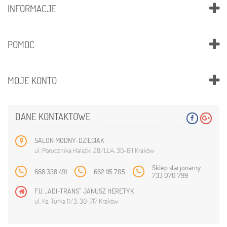
INFORMACJE
POMOC
MOJE KONTO
DANE KONTAKTOWE
SALON MODNY-DZIECIAK
ul. Porucznika Halszki 28/LU4, 30-611 Kraków
Sklep stacjonarny
668 338 491
662 115 705
733 070 799
F.U. „ADI-TRANS” JANUSZ HERETYK
ul. Ks. Turka 11/3, 30-717 Kraków