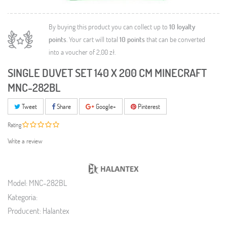
By buying this product you can collect up to
10
loyalty
points
. Your cart will total
10
points
that can be converted
into a voucher of
2,00 zł
.
SINGLE DUVET SET 140 X 200 CM MINECRAFT
MNC-282BL
Tweet
Share
Google+
Pinterest
Rating
Write a review
Model:
MNC-282BL
Kategoria:
Producent:
Halantex