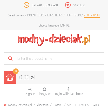
Call
+48 668338491
Wish List
DOLAR (USD)
EURO (EUR)
FUNT (GBP)
ZŁOTY (PLN)
Select currency:
EN
PL
Choose language:
0
0,00 zł
Sign in
Register
Log in with facebook
modny-dzieciak.pl
Akcesoria
Pościel
SINGLE DUVET SET 140 X