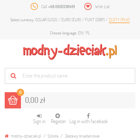
Call
+48 668338491
Wish List
DOLAR (USD)
EURO (EUR)
FUNT (GBP)
ZŁOTY (PLN)
Select currency:
EN
PL
Choose language:
0
0,00 zł
Sign in
Register
Log in with facebook
modny-dzieciak.pl
Szkoła
Zestawy śniadaniowe