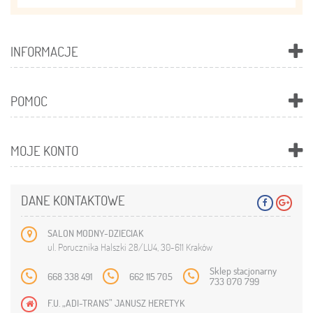
INFORMACJE
POMOC
MOJE KONTO
DANE KONTAKTOWE
SALON MODNY-DZIECIAK
ul. Porucznika Halszki 28/LU4, 30-611 Kraków
Sklep stacjonarny
668 338 491
662 115 705
733 070 799
F.U. „ADI-TRANS” JANUSZ HERETYK