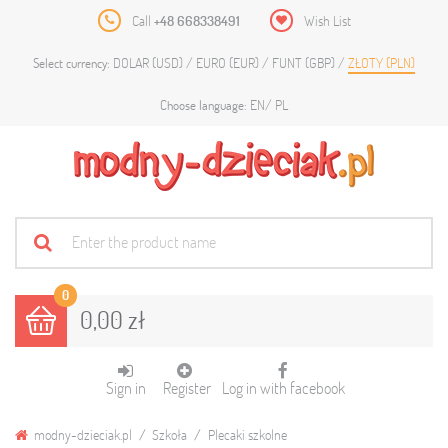
Call
+48 668338491
Wish List
DOLAR (USD)
EURO (EUR)
FUNT (GBP)
ZŁOTY (PLN)
Select currency:
EN
PL
Choose language:
0
0,00 zł
Sign in
Register
Log in with facebook
modny-dzieciak.pl
Szkoła
Plecaki szkolne