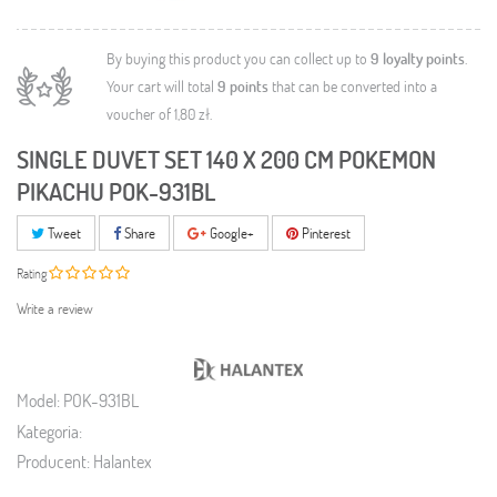
By buying this product you can collect up to
9
loyalty points
.
Your cart will total
9
points
that can be converted into a
voucher of
1,80 zł
.
SINGLE DUVET SET 140 X 200 CM POKEMON
PIKACHU POK-931BL
Tweet
Share
Google+
Pinterest
Rating
Write a review
Model:
POK-931BL
Kategoria:
Producent:
Halantex