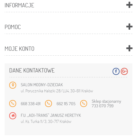
INFORMACJE
POMOC
MOJE KONTO
DANE KONTAKTOWE
SALON MODNY-DZIECIAK
ul. Porucznika Halszki 28/LU4, 30-611 Kraków
Sklep stacjonarny
668 338 491
662 115 705
733 070 799
F.U. „ADI-TRANS” JANUSZ HERETYK
ul. Ks. Turka 11/3, 30-717 Kraków