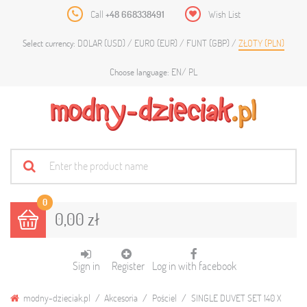
Call
+48 668338491
Wish List
DOLAR (USD)
EURO (EUR)
FUNT (GBP)
ZŁOTY (PLN)
Select currency:
EN
PL
Choose language:
0
0,00 zł
Sign in
Register
Log in with facebook
modny-dzieciak.pl
Akcesoria
Pościel
SINGLE DUVET SET 140 X