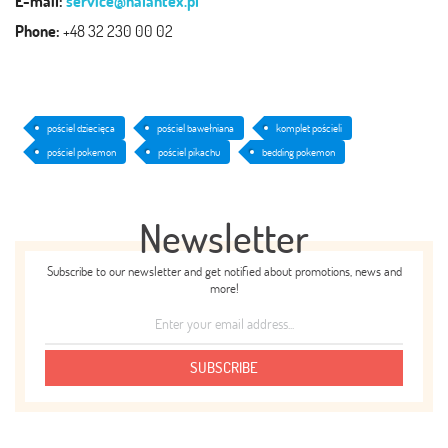
E-mail:
service@halantex.pl
Phone:
+48 32 230 00 02
pościel dziecięca
pościel bawełniana
komplet pościeli
pościel pokemon
pościel pikachu
bedding pokemon
Newsletter
Subscribe to our newsletter and get notified about promotions, news and
more!
SUBSCRIBE