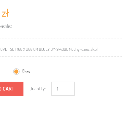
 zł
ishlist
UVET SET 160 X 200 CM BLUEY BY-9740BL Modny-dzieciak.pl
Bluey
O CART
Quantity: