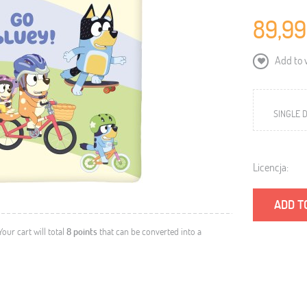
89,99
Add to w
SINGLE D
Licencja:
ADD T
 Your cart will total
8
points
that can be converted into a