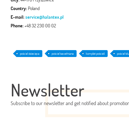
Country:
Poland
E-mail:
service@halantex.pl
Phone:
+48 32 230 00 02
pościel dziecięca
pościel bawełniana
komplet pościeli
pościel bl
Newsletter
Subscribe to our newsletter and get notified about promoti