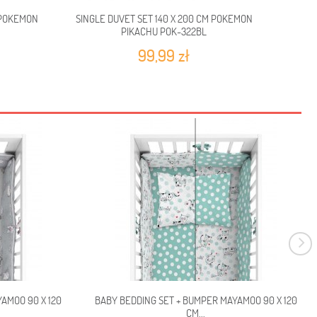
 POKEMON
SINGLE DUVET SET 140 X 200 CM POKEMON
SINGL
PIKACHU POK-322BL
PI
99,99 zł
AMOO 90 X 120
BABY BEDDING SET + BUMPER MAYAMOO 90 X 120
CM...