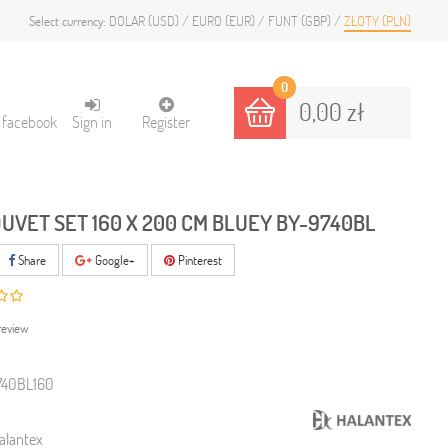
DOLAR (USD)
EURO (EUR)
FUNT (GBP)
ZŁOTY (PLN)
Select currency:
0
0,00 zł
h facebook
Sign in
Register
DUVET SET 160 X 200 CM BLUEY BY-9740BL
Share
Google+
Pinterest
review
740BL160
alantex