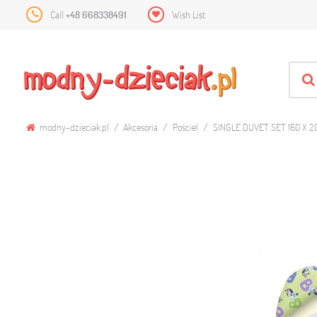
Call
+48 668338491
Wish List
modny-dzieciak.pl
Akcesoria
Pościel
SINGLE DUVET SET 160 X 2