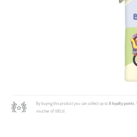
By buying this product you can collect up to
8
loyalty points
.
voucher of
1,60 zł
.