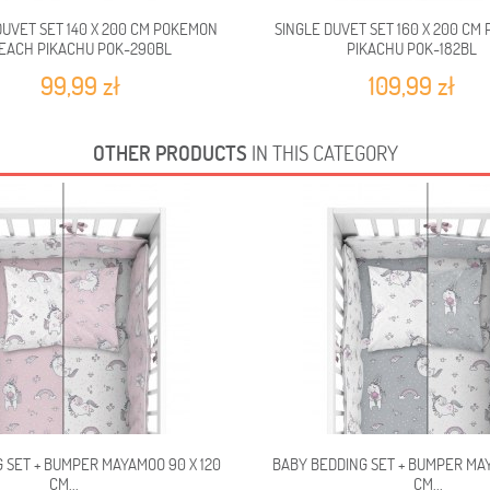
DUVET SET 140 X 200 CM POKEMON
SINGLE DUVET SET 160 X 200 CM
EACH PIKACHU POK-290BL
PIKACHU POK-182BL
99,99 zł
109,99 zł
OTHER PRODUCTS
IN THIS CATEGORY
 SET + BUMPER MAYAMOO 90 X 120
BABY BEDDING SET + BUMPER MAY
CM...
CM...