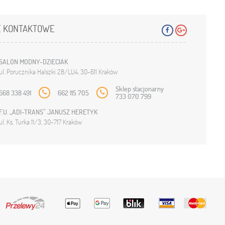
 KONTAKTOWE
SALON MODNY-DZIECIAK
ul. Porucznika Halszki 28/LU4, 30-611 Kraków
Sklep stacjonarny
668 338 491
662 115 705
733 070 799
F.U. „ADI-TRANS” JANUSZ HERETYK
ul. Ks. Turka 11/3, 30-717 Kraków