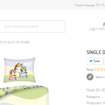
EN
PL
Choose language:
Log in wit
00 CM BLUEY BY-9740BL
SINGLE 
Tweet
Rating
Write a 
Model:
BY-9
Kategoria:
Producent:
H