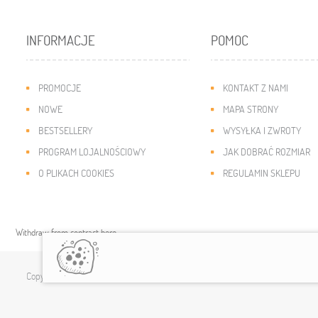
INFORMACJE
POMOC
PROMOCJE
KONTAKT Z NAMI
NOWE
MAPA STRONY
BESTSELLERY
WYSYŁKA I ZWROTY
PROGRAM LOJALNOŚCIOWY
JAK DOBRAĆ ROZMIAR
O PLIKACH COOKIES
REGULAMIN SKLEPU
Withdraw from contract here
Copyright © 2019
modny-dzieciak.pl
. All rights reserved.