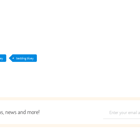
uey
bedding bluey
ons, news and more!