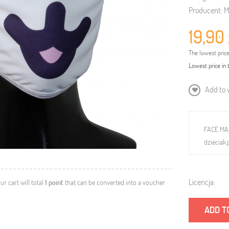
Producent:
M
19,90 
The lowest pric
Lowest price in 
Add to w
FACE MA
dzieciak.
Licencja:
our cart will total
1
point
that can be converted into a voucher
ADD T