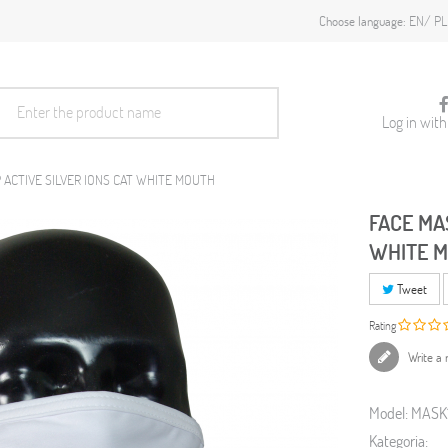
EN
PL
Choose language:
Log in wit
 ACTIVE SILVER IONS CAT WHITE MOUTH
FACE MAS
WHITE 
Tweet
Rating
Write a 
Model:
MASK
Kategoria: