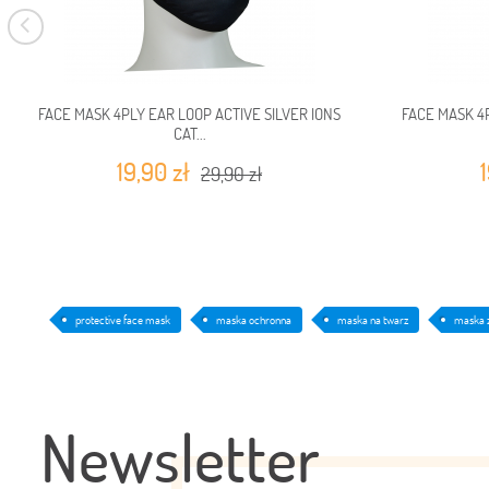
FACE MASK 4PLY EAR LOOP ACTIVE SILVER IONS
FACE MASK 4P
CAT...
19,90 zł
29,90 zł
protective face mask
maska ochronna
maska na twarz
maska z
Newsletter