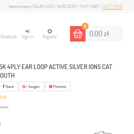
DOLAR (USD)
EURO (EUR)
FUNT (GBP)
ZŁOTY (PLN)
Select currency:
0
0,00 zł
h facebook
Sign in
Register
K 4PLY EAR LOOP ACTIVE SILVER IONS CAT
MOUTH
Share
Google+
Pinterest
review
1