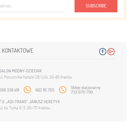
SUBSCRIBE
 KONTAKTOWE
SALON MODNY-DZIECIAK
ul. Porucznika Halszki 28/LU4, 30-611 Kraków
Sklep stacjonarny
668 338 491
662 115 705
733 070 799
F.U. „ADI-TRANS” JANUSZ HERETYK
ul. Ks. Turka 11/3, 30-717 Kraków