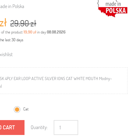
ade in Polska
zł
29,90 zł
e of the product
19,90 zł
in day
08.08.2026
the last 30 days
ishlist
SK 4PLY EAR LOOP ACTIVE SILVER IONS CAT WHITE MOUTH Modny-
pl
Cat
O CART
Quantity: