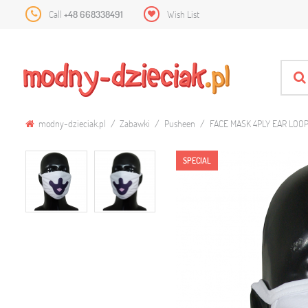
Call
+48 668338491
Wish List
modny-dzieciak.pl
Zabawki
Pusheen
FACE MASK 4PLY EAR LOOP
SPECIAL