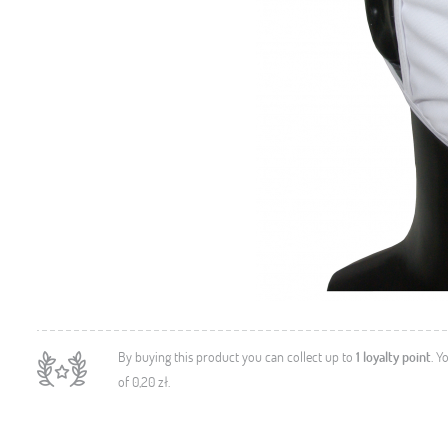
By buying this product you can collect up to
1
loyalty point
. Y
of
0,20 zł
.