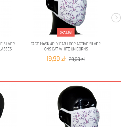
OKAZJA!
E SILVER
FACE MASK 4PLY EAR LOOP ACTIVE SILVER
FACE 
LASSES
IONS CAT WHITE UNICORNS
19,90 zł
29,90 zł