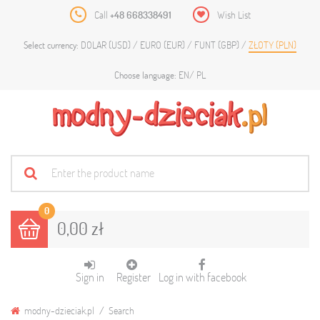
Call
+48 668338491
Wish List
DOLAR (USD)
EURO (EUR)
FUNT (GBP)
ZŁOTY (PLN)
Select currency:
EN
PL
Choose language:
0
0,00 zł
Sign in
Register
Log in with facebook
modny-dzieciak.pl
Search