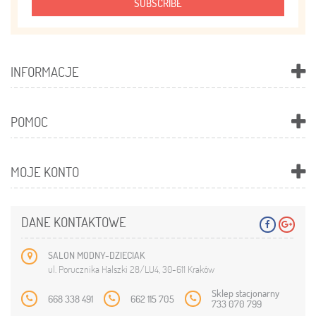
SUBSCRIBE
INFORMACJE
POMOC
MOJE KONTO
DANE KONTAKTOWE
SALON MODNY-DZIECIAK
ul. Porucznika Halszki 28/LU4, 30-611 Kraków
Sklep stacjonarny
668 338 491
662 115 705
733 070 799