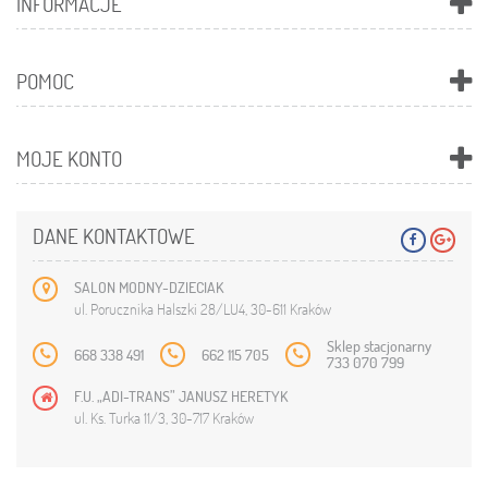
INFORMACJE
POMOC
MOJE KONTO
DANE KONTAKTOWE
SALON MODNY-DZIECIAK
ul. Porucznika Halszki 28/LU4, 30-611 Kraków
Sklep stacjonarny
668 338 491
662 115 705
733 070 799
F.U. „ADI-TRANS” JANUSZ HERETYK
ul. Ks. Turka 11/3, 30-717 Kraków