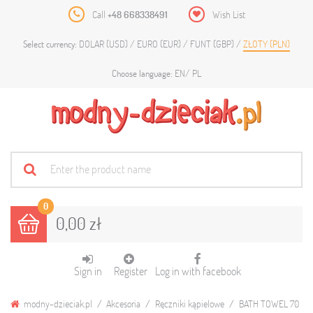
Call
+48 668338491
Wish List
DOLAR (USD)
EURO (EUR)
FUNT (GBP)
ZŁOTY (PLN)
Select currency:
EN
PL
Choose language:
0
0,00 zł
Sign in
Register
Log in with facebook
modny-dzieciak.pl
Akcesoria
Ręczniki kąpielowe
BATH TOWEL 70