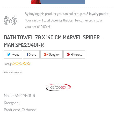
By buying this product you can collect up to
3
loyalty points
.
Your cart will total
3
points
that can be converted into a
voucher of
0,60 zł
.
BATH TOWEL 70 X 140 CM MARVEL SPIDER-
MAN SM229401-R
Tweet
Share
Google+
Pinterest
Rating
Write a review
Model:
SM229401-R
Kategoria:
Producent:
Carbotex