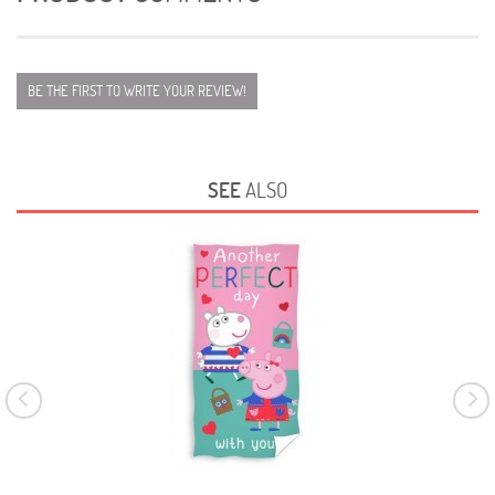
BE THE FIRST TO WRITE YOUR REVIEW!
SEE
ALSO