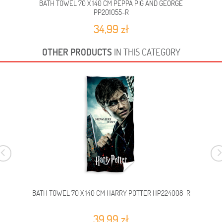
BATH TOWEL 70 X 140 CM PEPPA PIG AND GEORGE
BA
PP201055-R
34,99 zł
OTHER PRODUCTS
IN THIS CATEGORY
BATH TOWEL 70 X 140 CM HARRY POTTER HP224008-R
39,99 zł