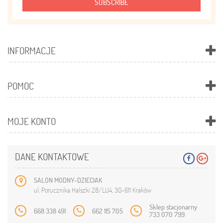
SUBSCRIBE
INFORMACJE
POMOC
MOJE KONTO
DANE KONTAKTOWE
SALON MODNY-DZIECIAK
ul. Porucznika Halszki 28/LU4, 30-611 Kraków
Sklep stacjonarny
668 338 491
662 115 705
733 070 799