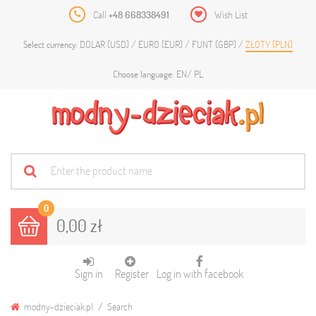
Call
+48 668338491
Wish List
DOLAR (USD)
EURO (EUR)
FUNT (GBP)
ZŁOTY (PLN)
Select currency:
EN
PL
Choose language:
0
0,00 zł
Sign in
Register
Log in with facebook
modny-dzieciak.pl
Search