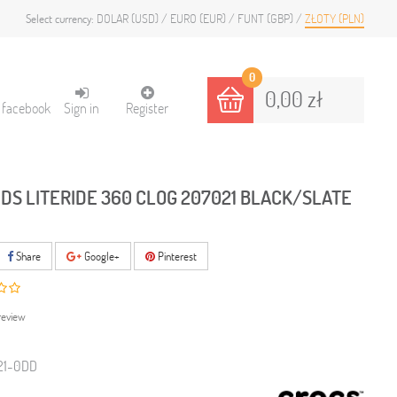
DOLAR (USD)
EURO (EUR)
FUNT (GBP)
ZŁOTY (PLN)
Select currency:
0
0,00 zł
h facebook
Sign in
Register
IDS LITERIDE 360 CLOG 207021 BLACK/SLATE
Share
Google+
Pinterest
review
21-0DD