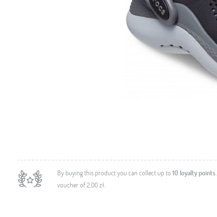
By buying this product you can collect up to
10
loyalty points
voucher of
2,00 zł
.