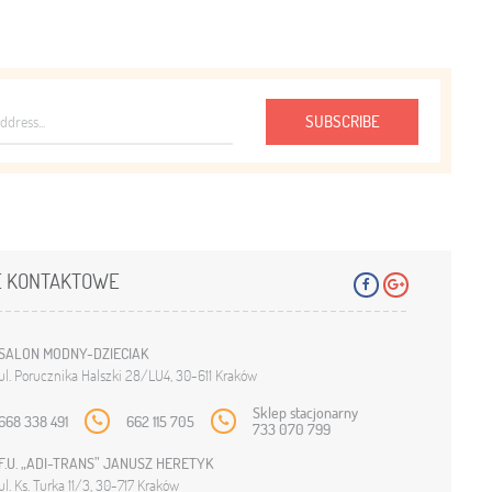
SUBSCRIBE
 KONTAKTOWE
SALON MODNY-DZIECIAK
ul. Porucznika Halszki 28/LU4, 30-611 Kraków
Sklep stacjonarny
668 338 491
662 115 705
733 070 799
F.U. „ADI-TRANS” JANUSZ HERETYK
ul. Ks. Turka 11/3, 30-717 Kraków