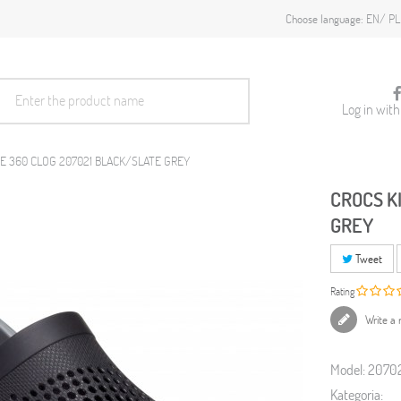
EN
PL
Choose language:
Log in wit
DE 360 CLOG 207021 BLACK/SLATE GREY
CROCS K
GREY
Tweet
Rating
Write a 
Model:
2070
Kategoria: