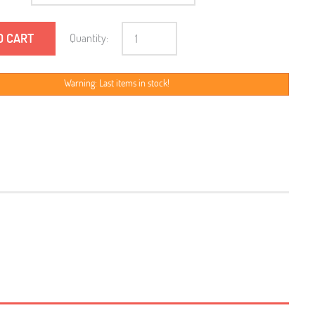
O CART
Quantity:
Warning: Last items in stock!