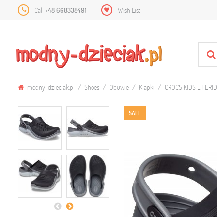
Call
+48 668338491
Wish List
modny-dzieciak.pl
Shoes
Obuwie
Klapki
CROCS KIDS LITERI
SALE