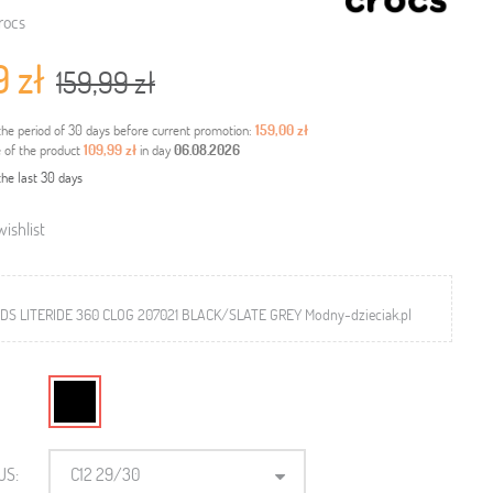
rocs
9 zł
159,99 zł
the period of 30 days before current promotion:
159,00 zł
e of the product
109,99 zł
in day
06.08.2026
the last 30 days
ishlist
DS LITERIDE 360 CLOG 207021 BLACK/SLATE GREY Modny-dzieciak.pl
US:
C12 29/30