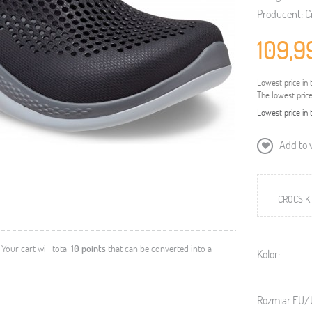
Producent:
C
109,9
Lowest price in 
The lowest pric
Lowest price in 
Add to w
CROCS KI
. Your cart will total
10
points
that can be converted into a
Kolor:
Rozmiar EU/