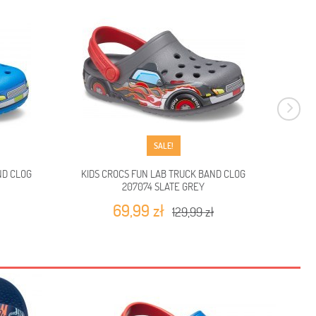
SALE!
ND CLOG
KIDS CROCS FUN LAB TRUCK BAND CLOG
CROCS 
207074 SLATE GREY
69,99 zł
129,99 zł