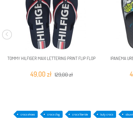
TOMMY HILFIGER MAXI LETTERING PRINT FLIP FLOP
IPANEMA URB
49,00 zł
4
129,00 zł
crocs shoes
crocs clog
crocs literide
buty crocs
obuwi