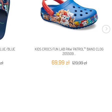
BLUE/BLUE
KIDS CROCS FUN LAB PAW PATROL™ BAND CLOG
205509...
69,99 zł
zł
129,99 zł