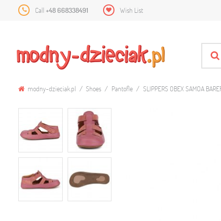
Call
+48 668338491
Wish List
modny-dzieciak.pl
Shoes
Pantofle
SLIPPERS OBEX SAMOA BARE