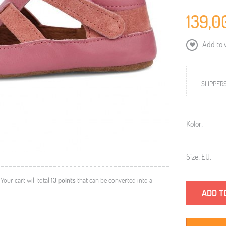
139,0
Add to w
SLIPPER
Kolor:
Size: EU:
. Your cart will total
13
points
that can be converted into a
ADD T