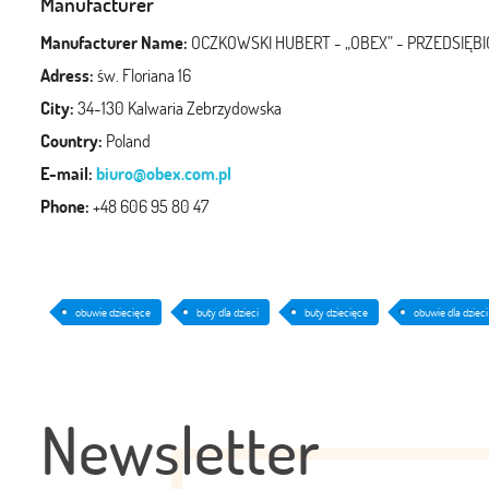
Manufacturer
Manufacturer Name:
OCZKOWSKI HUBERT - „OBEX” - PRZEDSI
Adress:
św. Floriana 16
City:
34-130 Kalwaria Zebrzydowska
Country:
Poland
E-mail:
biuro@obex.com.pl
Phone:
+48 606 95 80 47
obuwie dziecięce
buty dla dzieci
buty dziecięce
obuwie dla dzieci
Newsletter