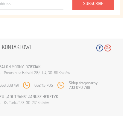
SUBSCRIBE
 KONTAKTOWE
SALON MODNY-DZIECIAK
ul. Porucznika Halszki 28/LU4, 30-611 Kraków
Sklep stacjonarny
668 338 491
662 115 705
733 070 799
F.U. „ADI-TRANS” JANUSZ HERETYK
ul. Ks. Turka 11/3, 30-717 Kraków