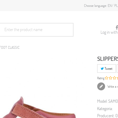
EN
PL
Choose language:
Log in wit
FOOT CLASSIC
SLIPPER
Tweet
Rating
Write a 
Model:
SAMO
Kategoria:
Producent:
O