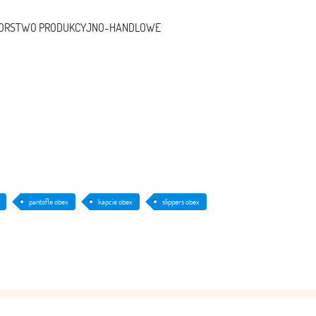
ĘBIORSTWO PRODUKCYJNO-HANDLOWE
pantofle obex
kapcie obex
slippers obex