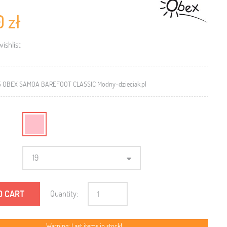
0 zł
ishlist
S OBEX SAMOA BAREFOOT CLASSIC Modny-dzieciak.pl
19
O CART
Quantity:
Warning: Last items in stock!