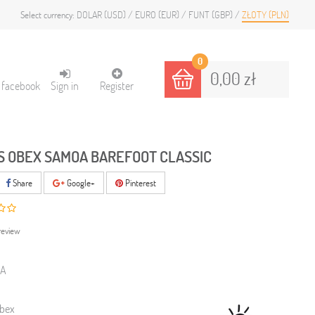
DOLAR (USD)
EURO (EUR)
FUNT (GBP)
ZŁOTY (PLN)
Select currency:
0
0,00 zł
h facebook
Sign in
Register
S OBEX SAMOA BAREFOOT CLASSIC
Share
Google+
Pinterest
review
A
bex