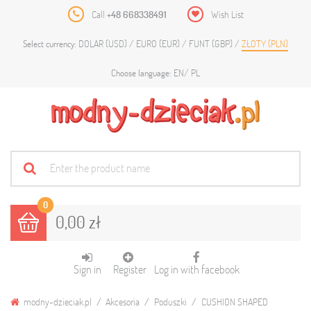
Call
+48 668338491
Wish List
DOLAR (USD)
EURO (EUR)
FUNT (GBP)
ZŁOTY (PLN)
Select currency:
EN
PL
Choose language:
0
0,00 zł
Sign in
Register
Log in with facebook
modny-dzieciak.pl
Akcesoria
Poduszki
CUSHION SHAPED