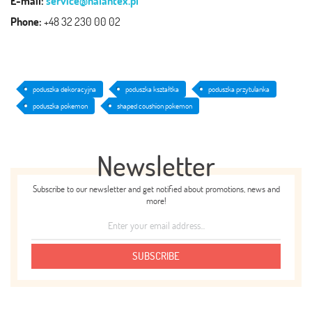
E-mail:
service@halantex.pl
Phone:
+48 32 230 00 02
poduszka dekoracyjna
poduszka kształtka
poduszka przytulanka
poduszka pokemon
shaped coushion pokemon
Newsletter
Subscribe to our newsletter and get notified about promotions, news and
more!
SUBSCRIBE