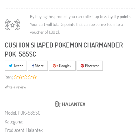
By buying this product you can collect up to
5
loyalty points
.
Your cart will total
5
points
that can be converted into a
voucher of
1,00 zł
.
CUSHION SHAPED POKEMON CHARMANDER
POK-585SC
Tweet
Share
Google+
Pinterest
Rating
Write a review
Model:
POK-585SC
Kategoria:
Producent:
Halantex