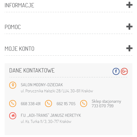
INFORMACJE
POMOC
MOJE KONTO
DANE KONTAKTOWE
SALON MODNY-DZIECIAK
ul. Porucznika Halszki 28/LU4, 30-611 Kraków
Sklep stacjonarny
668 338 491
662 115 705
733 070 799
F.U. „ADI-TRANS” JANUSZ HERETYK
ul. Ks. Turka 11/3, 30-717 Kraków