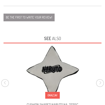
BE THE FIRST TO WRITE YOUR REVIEW!
SEE
ALSO
OKAZJA!
CUSHION SHAPED NARUTO NA-3321SC