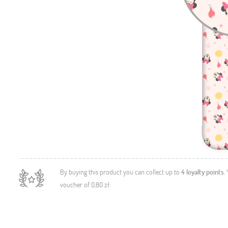
By buying this product you can collect up to
4
loyalty points
.
voucher of
0,80 zł
.