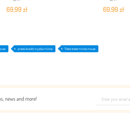
69,99 zł
69,99 zł
mouse
prześcieradło myszka minnie
fitted sheet minnie mouse
ons, news and more!