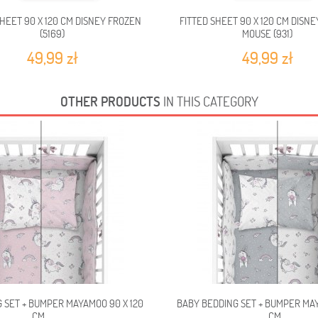
SHEET 90 X 120 CM DISNEY FROZEN
FITTED SHEET 90 X 120 CM DISN
(5169)
MOUSE (931)
49,99 zł
49,99 zł
OTHER PRODUCTS
IN THIS CATEGORY
 SET + BUMPER MAYAMOO 90 X 120
BABY BEDDING SET + BUMPER MAY
CM...
CM...