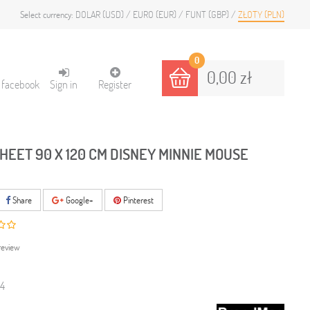
DOLAR (USD)
EURO (EUR)
FUNT (GBP)
ZŁOTY (PLN)
Select currency:
0
0,00 zł
h facebook
Sign in
Register
SHEET 90 X 120 CM DISNEY MINNIE MOUSE
Share
Google+
Pinterest
review
4