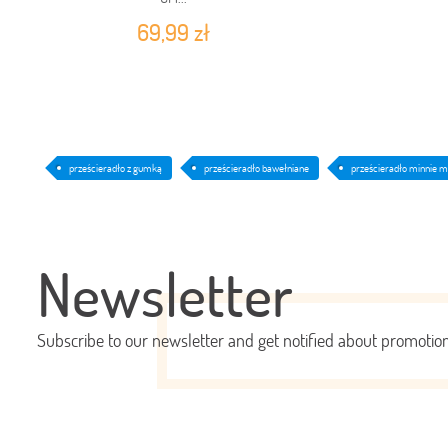
69,99 zł
prześcieradło z gumką
prześcieradło bawełniane
prześcieradło minnie 
Newsletter
Subscribe to our newsletter and get notified about promoti