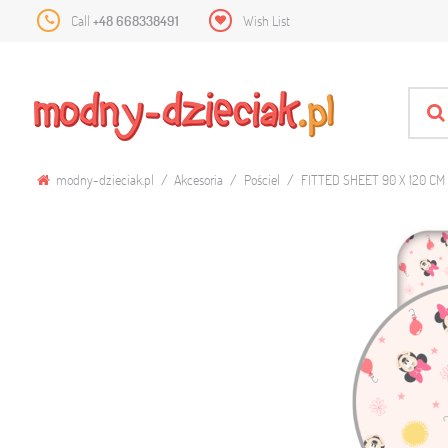
Call
+48 668338491
Wish List
modny-dzieciak.pl
Akcesoria
Pościel
FITTED SHEET 90 X 120 CM