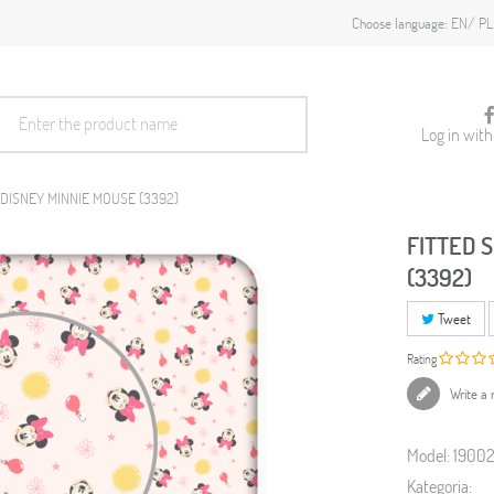
EN
PL
Choose language:
Log in wit
 DISNEY MINNIE MOUSE (3392)
FITTED 
(3392)
Tweet
Rating
Write a 
Model:
19002
Kategoria: