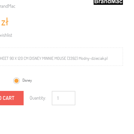
randMac
 zł
ishlist
HEET 90 X 120 CM DISNEY MINNIE MOUSE (3392) Modny-dzieciak.pl
Disney
O CART
Quantity: