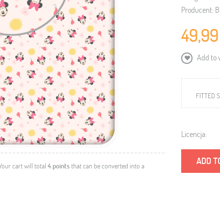
Producent:
B
49,99
Add to w
FITTED S
Licencja:
ADD T
 Your cart will total
4
points
that can be converted into a